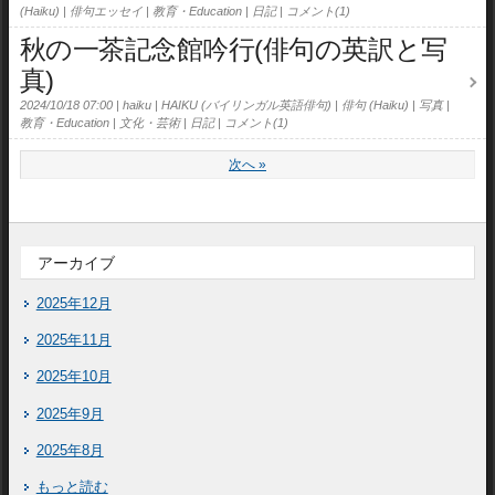
(Haiku)
俳句エッセイ
教育・Education
日記
コメント(1)
秋の一茶記念館吟行(俳句の英訳と写
真)
2024/10/18 07:00
haiku
HAIKU (バイリンガル英語俳句)
俳句 (Haiku)
写真
教育・Education
文化・芸術
日記
コメント(1)
次へ
»
アーカイブ
2025年12月
2025年11月
2025年10月
2025年9月
2025年8月
もっと読む