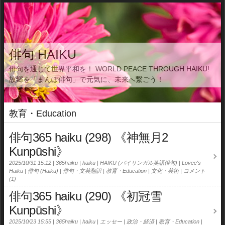
俳句 HAIKU
俳句を通じて世界平和を！ WORLD PEACE THROUGH HAIKU!
故郷を「まんぽ俳句」で元気に、未来へ繋ごう！
教育・Education
俳句365 haiku (298) 《神無月2
Kunpūshi》
2025/10/31 15:12
365haiku
haiku
HAIKU (バイリンガル英語俳句)
Lovee's
Haiku
俳句 (Haiku)
俳句・文芸翻訳
教育・Education
文化・芸術
コメント
(1)
俳句365 haiku (290) 《初冠雪
Kunpūshi》
2025/10/23 15:55
365haiku
haiku
エッセー
政治・経済
教育・Education