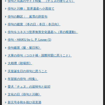
俳句と写真のサイト特集 （チュヌの便りより）
俳句と川柳： 世界遺産へ小異捨て
俳句の翻訳： 嵐雪の辞世句
俳句の鑑賞 《冬の日・冬日・冬日向》
俳句をユネスコ世界無形文化遺産へ（草の根運動）
俳句・HAIKU by L. P. Lovee (1)
俳句鑑賞《菊・菊日和》
大寒の俳句（コロナ禍・国際同盟に思うこと）
大相撲《初場所》
天皇誕生日の俳句に思うこと
年賀状の俳句（特集）
愛犬「チュヌ」の追悼句と鉦叩
文化の日《俳句と川柳》
新元号令和を祝ひ花見酒