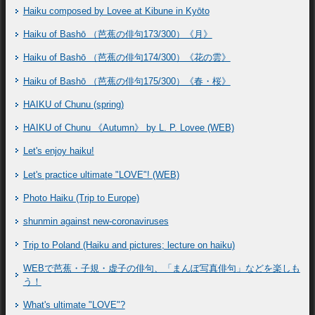
Haiku composed by Lovee at Kibune in Kyōto
Haiku of Bashō （芭蕉の俳句173/300）《月》
Haiku of Bashō （芭蕉の俳句174/300）《花の雲》
Haiku of Bashō （芭蕉の俳句175/300）《春・桜》
HAIKU of Chunu (spring)
HAIKU of Chunu 《Autumn》 by L. P. Lovee (WEB)
Let's enjoy haiku!
Let's practice ultimate "LOVE"! (WEB)
Photo Haiku (Trip to Europe)
shunmin against new-coronaviruses
Trip to Poland (Haiku and pictures; lecture on haiku)
WEBで芭蕉・子規・虚子の俳句、「まんぽ写真俳句」などを楽しも
う！
What's ultimate "LOVE"?