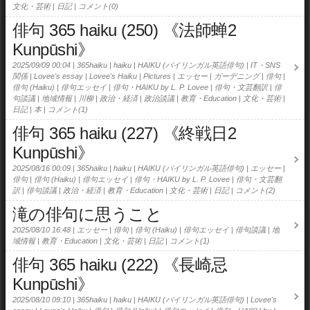
文化・芸術
日記
コメント(0)
俳句 365 haiku (250) 《法師蝉2
Kunpūshi》
2025/09/09 00:04
365haiku
haiku
HAIKU (バイリンガル英語俳句)
IT・SNS
関係
Lovee's essay
Lovee's Haiku
Pictures
エッセー
ガーデニング
俳句
俳句 (Haiku)
俳句エッセイ
俳句・HAIKU by L. P. Lovee
俳句・文芸翻訳
俳
句談議
地域情報
川柳
政治・経済
政治談議
教育・Education
文化・芸術
日記
本
コメント(1)
俳句 365 haiku (227) 《終戦日2
Kunpūshi》
2025/08/16 00:09
365haiku
haiku
HAIKU (バイリンガル英語俳句)
エッセー
俳句
俳句 (Haiku)
俳句エッセイ
俳句・HAIKU by L. P. Lovee
俳句・文芸翻
訳
俳句談議
政治・経済
教育・Education
文化・芸術
日記
コメント(2)
滝の俳句に思うこと
2025/08/10 16:48
エッセー
俳句
俳句 (Haiku)
俳句エッセイ
俳句談議
地
域情報
教育・Education
文化・芸術
日記
コメント(1)
俳句 365 haiku (222) 《長崎忌
Kunpūshi》
2025/08/10 09:10
365haiku
haiku
HAIKU (バイリンガル英語俳句)
Lovee's