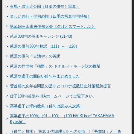
有馬・瑞宝寺公園（紅葉の俳句と写真）
楽しい吟行・俳句の旅（四季の写真俳句特集）
第51回三田市民俳句大会《夕月とスマートホン》
芭蕉300句の英訳チャレンジ (31-40)
芭蕉の俳句300句翻訳（111）～（120）
芭蕉の俳句「古池や」の英訳
芭蕉の辞世句「枯野」の ドナルド・キーン訳の推敲
芭蕉や虚子の面白い俳句をまとめました
菅首相の忘年会問題の是非とコロナ拡散防止対策緊急提言
虚子100句英訳をHIAホームページでご覧下さい。
高浜虚子と坪内稔典（俳句は読み人次第）
高浜虚子の100句（91～100）（100 HAIKUs of TAKAHAMA
Kyoshi）
（俳句と川柳） 第10１代総理大臣への期待 （「吾亦紅」と「夜