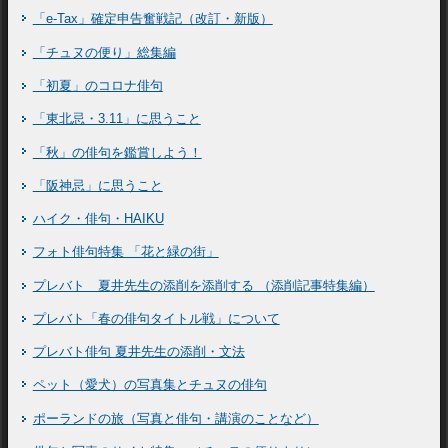
「e-Tax」確定申告奮戦記（改訂・新版）
「チュヌの便り」総集編
「初夏」のコロナ俳句
「東北忌・3.11」に思うこと
「秋」の俳句を鑑賞しよう！
「阪神忌」に思うこと
ハイク・俳句・HAIKU
フォト俳句特集 「花と緑の街」
プレバト 夏井先生の添削を添削する （添削記事特集編）
プレバト「春の俳句タイトル戦」について
プレバト俳句 夏井先生の添削・文法
ペット（愛犬）の写真集とチュヌの俳句
ポーランドの旅（写真と俳句・講演のことなど）