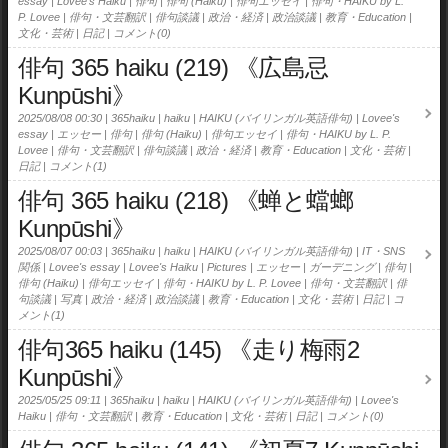
essay
Lovee's Haiku
俳句
俳句 (Haiku)
俳句エッセイ
俳句・HAIKU by L.
P. Lovee
俳句・文芸翻訳
俳句談議
政治・経済
政治談議
教育・Education
文化・芸術
日記
コメント(0)
俳句 365 haiku (219) 《広島忌
Kunpūshi》
2025/08/08 00:30
365haiku
haiku
HAIKU (バイリンガル英語俳句)
Lovee's
essay
エッセー
俳句
俳句 (Haiku)
俳句エッセイ
俳句・HAIKU by L. P.
Lovee
俳句・文芸翻訳
俳句談議
政治・経済
教育・Education
文化・芸術
日記
コメント(1)
俳句 365 haiku (218) 《蝉と蟷螂
Kunpūshi》
2025/08/07 00:03
365haiku
haiku
HAIKU (バイリンガル英語俳句)
IT・SNS
関係
Lovee's essay
Lovee's Haiku
Pictures
エッセー
ガーデニング
俳句
俳句 (Haiku)
俳句エッセイ
俳句・HAIKU by L. P. Lovee
俳句・文芸翻訳
俳
句談議
写真
政治・経済
政治談議
教育・Education
文化・芸術
日記
コ
メント(1)
俳句365 haiku (145) 《走り梅雨2
Kunpūshi》
2025/05/25 09:11
365haiku
haiku
HAIKU (バイリンガル英語俳句)
Lovee's
Haiku
俳句・文芸翻訳
教育・Education
文化・芸術
日記
コメント(0)