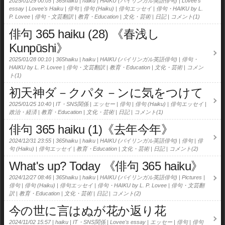
2025/01/29 00:05
365haiku
haiku
HAIKU (バイリンガル英語俳句)
Lovee's
essay
Lovee's Haiku
俳句
俳句 (Haiku)
俳句エッセイ
俳句・HAIKU by L.
P. Lovee
俳句・文芸翻訳
教育・Education
文化・芸術
日記
コメント(1)
俳句 365 haiku (28) 《春浅し
Kunpūshi》
2025/01/28 00:10
365haiku
haiku
HAIKU (バイリンガル英語俳句)
俳句・
HAIKU by L. P. Lovee
俳句・文芸翻訳
教育・Education
文化・芸術
コメン
ト(1)
初天神ダ－クパタ－ンに気をつけて
2025/01/25 10:40
IT・SNS関係
エッセー
俳句
俳句 (Haiku)
俳句エッセイ
政治・経済
教育・Education
文化・芸術
日記
コメント(1)
俳句 365 haiku (1)《去年今年》
2024/12/31 23:55
365haiku
haiku
HAIKU (バイリンガル英語俳句)
俳句
俳
句 (Haiku)
俳句エッセイ
教育・Education
文化・芸術
日記
コメント(2)
What's up? Today 《俳句 365 haiku》
2024/12/27 08:46
365haiku
haiku
HAIKU (バイリンガル英語俳句)
Pictures
俳句
俳句 (Haiku)
俳句エッセイ
俳句・HAIKU by L. P. Lovee
俳句・文芸翻
訳
教育・Education
文化・芸術
日記
コメント(2)
今の世に言はぬが花か返り花
2024/11/02 15:57
haiku
IT・SNS関係
Lovee's essay
エッセー
俳句
俳句