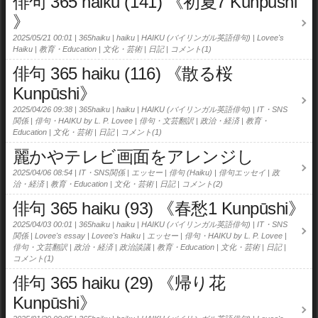
俳句 365 haiku (141) 《初夏7 Kunpūshi
》
2025/05/21 00:01
365haiku
haiku
HAIKU (バイリンガル英語俳句)
Lovee's
Haiku
教育・Education
文化・芸術
日記
コメント(1)
俳句 365 haiku (116) 《散る桜
Kunpūshi》
2025/04/26 09:38
365haiku
haiku
HAIKU (バイリンガル英語俳句)
IT・SNS
関係
俳句・HAIKU by L. P. Lovee
俳句・文芸翻訳
政治・経済
教育・
Education
文化・芸術
日記
コメント(1)
麗かやテレビ画面をアレンジし
2025/04/06 08:54
IT・SNS関係
エッセー
俳句 (Haiku)
俳句エッセイ
政
治・経済
教育・Education
文化・芸術
日記
コメント(2)
俳句 365 haiku (93) 《春愁1 Kunpūshi》
2025/04/03 00:01
365haiku
haiku
HAIKU (バイリンガル英語俳句)
IT・SNS
関係
Lovee's essay
Lovee's Haiku
エッセー
俳句・HAIKU by L. P. Lovee
俳句・文芸翻訳
政治・経済
政治談議
教育・Education
文化・芸術
日記
コメント(1)
俳句 365 haiku (29) 《帰り花
Kunpūshi》