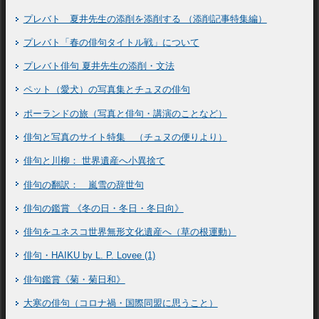
プレバト 夏井先生の添削を添削する （添削記事特集編）
プレバト「春の俳句タイトル戦」について
プレバト俳句 夏井先生の添削・文法
ペット（愛犬）の写真集とチュヌの俳句
ポーランドの旅（写真と俳句・講演のことなど）
俳句と写真のサイト特集 （チュヌの便りより）
俳句と川柳： 世界遺産へ小異捨て
俳句の翻訳： 嵐雪の辞世句
俳句の鑑賞 《冬の日・冬日・冬日向》
俳句をユネスコ世界無形文化遺産へ（草の根運動）
俳句・HAIKU by L. P. Lovee (1)
俳句鑑賞《菊・菊日和》
大寒の俳句（コロナ禍・国際同盟に思うこと）