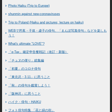
Photo Haiku (Trip to Europe)
shunmin against new-coronaviruses
Trip to Poland (Haiku and pictures; lecture on haiku)
WEBで芭蕉・子規・虚子の俳句、「まんぽ写真俳句」などを楽しも
う！
What's ultimate "LOVE"?
「e-Tax」確定申告奮戦記（改訂・新版）
「チュヌの便り」総集編
「初夏」のコロナ俳句
「東北忌・3.11」に思うこと
「秋」の俳句を鑑賞しよう！
「阪神忌」に思うこと
ハイク・俳句・HAIKU
フォト俳句特集 「花と緑の街」