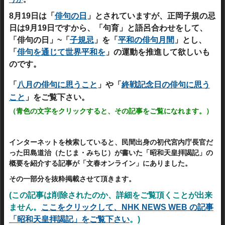
8
月
19
日は「
俳句の日
」とされていますが、
正岡子規の忌
日は9月19日ですから、「句育」と語呂合わせをして、
「俳句の日」~「
子規忌
」を「
平和の俳句月間
」とし、
「
俳句を通じて世界平和を
」の運動を推進して欲しいも
のです。
「
八月の俳句に思うこと
」や「
終戦記念日の俳句に思う
こと
」をご覧下さい。
（青色の文字をクリックすると、その記事をご覧になれます。）
インターネットを検索していると、民間出身の初代宮内庁長官だ
った田島道治（たじま・みちじ）が書いた「
昭和天皇拝謁記」の
概要を紹介する記事が「文春オンライン」にありました。
その一部分を抜粋掲載させて頂きます。
(この記事は削除されたのか、詳細をご覧頂くことが出来
ません。
ここをクリックして、NHK NEWS WEB の記事
「昭和天皇拝謁記」をご覧下さい
。)