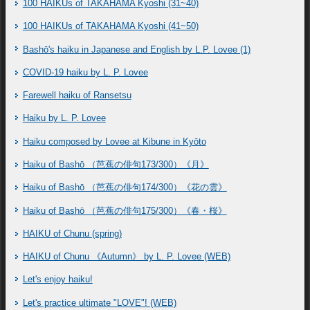
100 HAIKUs of TAKAHAMA Kyoshi (31~40)
100 HAIKUs of TAKAHAMA Kyoshi (41~50)
Bashō's haiku in Japanese and English by L.P. Lovee (1)
COVID-19 haiku by L. P. Lovee
Farewell haiku of Ransetsu
Haiku by L. P. Lovee
Haiku composed by Lovee at Kibune in Kyōto
Haiku of Bashō （芭蕉の俳句173/300）《月》
Haiku of Bashō （芭蕉の俳句174/300）《花の雲》
Haiku of Bashō （芭蕉の俳句175/300）《春・桜》
HAIKU of Chunu (spring)
HAIKU of Chunu 《Autumn》 by L. P. Lovee (WEB)
Let's enjoy haiku!
Let's practice ultimate "LOVE"! (WEB)