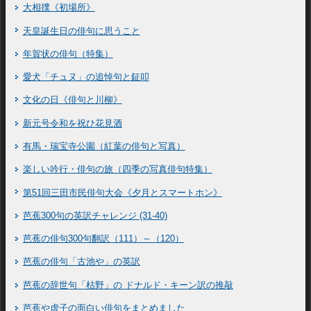
大相撲《初場所》
天皇誕生日の俳句に思うこと
年賀状の俳句（特集）
愛犬「チュヌ」の追悼句と鉦叩
文化の日《俳句と川柳》
新元号令和を祝ひ花見酒
有馬・瑞宝寺公園（紅葉の俳句と写真）
楽しい吟行・俳句の旅（四季の写真俳句特集）
第51回三田市民俳句大会《夕月とスマートホン》
芭蕉300句の英訳チャレンジ (31-40)
芭蕉の俳句300句翻訳（111）～（120）
芭蕉の俳句「古池や」の英訳
芭蕉の辞世句「枯野」の ドナルド・キーン訳の推敲
芭蕉や虚子の面白い俳句をまとめました