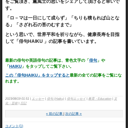
をご覧頂き、薫風士の思いをシェアして頂けると幸いで
す。
「ロ－マは一日にして成らず」「ちりも積もれば山とな
る」「さざれ石の苔のむすまで」
という思いで、世界平和を祈りながら、健康長寿を目指
して「俳句HAIKU 」の記事を書いています。
最新の俳句や英語俳句の記事は、青色文字の「
俳句
」や
「
HAIKU
」をタップしてご覧下さい。
この「俳句HAIKU
」をタップすると
最新の全ての記事をご覧にな
れます。
2023/08/19 01:51
エッセー
俳句 (Haiku)
俳句エッセイ
教育・Education
文
化・芸術
日記
«
前の記事
次の記事
»
コメント(1)