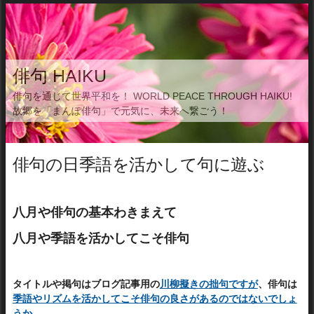
俳句 HAIKU
俳句を通じて世界平和を！ WORLD PEACE THROUGH HAIKU!
故郷を「まんぽ俳句」で元気に、未来へ繋ごう！
俳句の日季語を活かして句に遊ぶ
八月や俳句の基本わきまえて
八月や季語を活かしてこそ俳句
タイトルや掲句はブログ記事用の
川柳擬きの拙句ですが
、俳句は
季語やリズムを活かしてこそ俳句の良さがあるのではないでしょ
うか
。