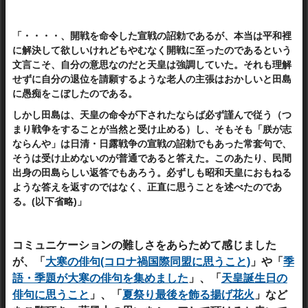
「・・・・、開戦を命令した宣戦の詔勅であるが、本当は平和裡
に解決して欲しいけれどもやむなく開戦に至ったのであるという
文言こそ、自分の意思なのだと天皇は強調していた。それも理解
せずに自分の退位を請願するような老人の主張はおかしいと田島
に愚痴をこぼしたのである。
しかし田島は、天皇の命令が下されたならば必ず謹んで従う（つ
まり戦争をすることが当然と受け止める）し、そもそも「朕が志
ならんや」は日清・日露戦争の宣戦の詔勅でもあった常套句で、
そうは受け止めないのが普通であると答えた。このあたり、民間
出身の田島らしい返答でもあろう。必ずしも昭和天皇におもねる
ような答えを返すのではなく、正直に思うことを述べたのであ
る。(以下省略)」
コミュニケーションの難しさをあらためて感じました
が、「
大寒の俳句(コロナ禍国際同盟に思うこと)
」や「
季
語・季題が大寒の俳句を集めました
」、
「
天皇誕生日の
俳句に思うこと
」、「
夏祭り最後を飾る揚げ花火
」など