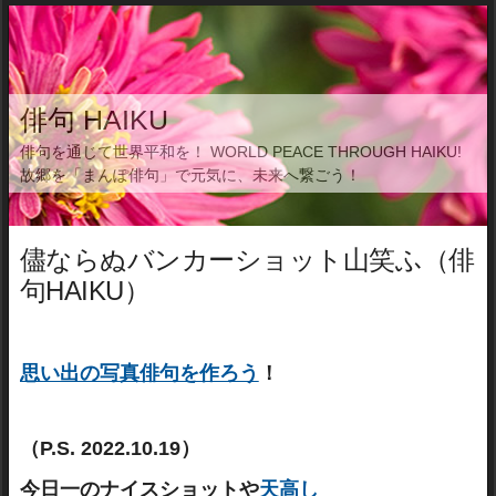
俳句 HAIKU
俳句を通じて世界平和を！ WORLD PEACE THROUGH HAIKU!
故郷を「まんぽ俳句」で元気に、未来へ繋ごう！
儘ならぬバンカーショット山笑ふ（俳
句HAIKU）
思い出の写真俳句を作ろう
！
（P.S. 2022.10.19）
今日一のナイスショットや
天高し