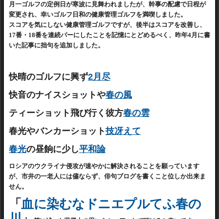
月一ゴルフの定例日が寒波に見舞われましたが、幹事の配慮で日程が
変更され、幸いゴルフ日和の健康管理ゴルフを満喫しました。
スコアを気にしない健康管理ゴルフですが、後半はスコアを改善し、
17番・18番を連続パーにしたことを記憶にとどめるべく
、昨年4月に書
いた記事に拙句を追加しました。
快晴のゴルフに興ず
2月尽
快音のナイスショットや
春の風
ティーショット飛び行く彼方
春の雲
春光やバンカーショット
技冴えて
春光
の昼餉に少し
平和論
ロシアのウクライナ侵攻が速やかに解決されることを願っています
が、市井の一老人には儘ならず、俳句ブログを書くこと位しか出来ま
せん。
「
血に染むなドニエプルてふ春の
川
」