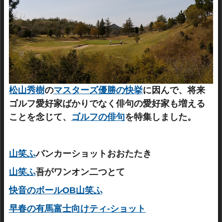
松山秀樹
の
マスターズ優勝の快挙
に因んで、将来
ゴルフ愛好家ばかりでなく俳句の愛好家も増える
ことを念じて、
ゴルフの俳句
を特集しました。
山笑ふ
バンカーショットおおたたき
山笑ふ
吾がワンオン二つとて
快音のボールOB山笑ふ
早春の有馬富士向けティ-ショット