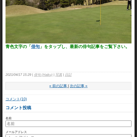
青色文字の「
俳句
」をタップし、最新の俳句記事をご覧下さい。
2021/04/17 15:29
俳句 (Haiku)
写真
日記
«
前の記事
次の記事
»
コメント(10)
コメント投稿
名前
メールアドレス