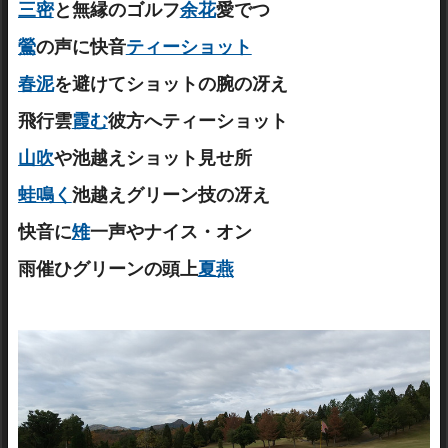
三密
と無縁のゴルフ
余花
愛でつ
鶯
の声に快音
ティーショット
春泥
を避けてショットの腕の冴え
飛行雲
霞む
彼方へティーショット
山吹
や池越えショット見せ所
蛙鳴く
池越えグリーン技の冴え
快音に
雉
一声やナイス・オン
雨催ひグリーンの頭上
夏燕