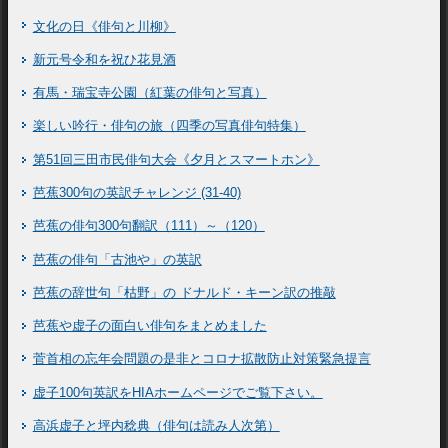
文化の日《俳句と川柳》
新元号令和を祝ひ花見酒
有馬・瑞宝寺公園（紅葉の俳句と写真）
楽しい吟行・俳句の旅（四季の写真俳句特集）
第51回三田市民俳句大会《夕月とスマートホン》
芭蕉300句の英訳チャレンジ (31-40)
芭蕉の俳句300句翻訳（111）～（120）
芭蕉の俳句「古池や」の英訳
芭蕉の辞世句「枯野」の ドナルド・キーン訳の推敲
芭蕉や虚子の面白い俳句をまとめました
菅首相の忘年会問題の是非とコロナ拡散防止対策緊急提言
虚子100句英訳をHIAホームページでご覧下さい。
高浜虚子と坪内稔典（俳句は読み人次第）