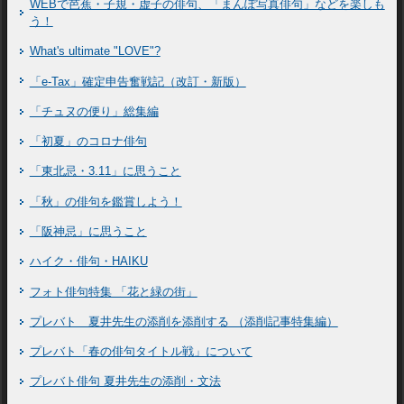
WEBで芭蕉・子規・虚子の俳句、「まんぽ写真俳句」などを楽しも
う！
What's ultimate "LOVE"?
「e-Tax」確定申告奮戦記（改訂・新版）
「チュヌの便り」総集編
「初夏」のコロナ俳句
「東北忌・3.11」に思うこと
「秋」の俳句を鑑賞しよう！
「阪神忌」に思うこと
ハイク・俳句・HAIKU
フォト俳句特集 「花と緑の街」
プレバト 夏井先生の添削を添削する （添削記事特集編）
プレバト「春の俳句タイトル戦」について
プレバト俳句 夏井先生の添削・文法