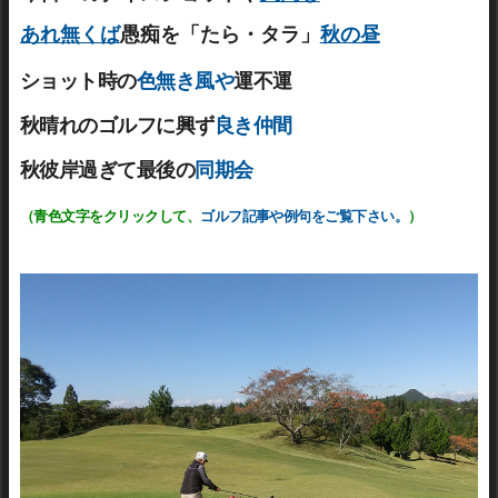
あれ無くば
愚痴を「たら・タラ」
秋の昼
ショット時の
色無き風や
運不運
秋晴れのゴルフに興ず
良き仲間
秋彼岸過ぎて最後の
同期会
（
青色文字をクリックして、
ゴルフ記事や例句をご覧下さい。
）