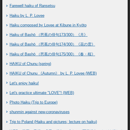
Farewell haiku of Ransetsu
Haiku by L. P. Lovee
Haiku composed by Lovee at Kibune in Kyōto
Haiku of Bashō （芭蕉の俳句173/300）《月》
Haiku of Bashō （芭蕉の俳句174/300）《花の雲》
Haiku of Bashō （芭蕉の俳句175/300）《春・桜》
HAIKU of Chunu (spring)
HAIKU of Chunu 《Autumn》 by L. P. Lovee (WEB)
Let's enjoy haiku!
Let's practice ultimate "LOVE"! (WEB)
Photo Haiku (Trip to Europe)
shunmin against new-coronaviruses
Trip to Poland (Haiku and pictures; lecture on haiku)