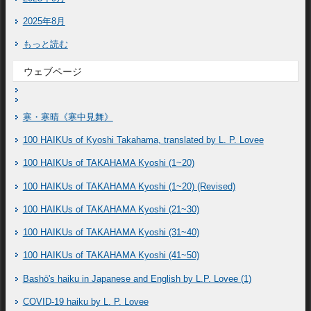
2025年8月
もっと読む
ウェブページ
寒・寒晴《寒中見舞》
100 HAIKUs of Kyoshi Takahama, translated by L. P. Lovee
100 HAIKUs of TAKAHAMA Kyoshi (1~20)
100 HAIKUs of TAKAHAMA Kyoshi (1~20) (Revised)
100 HAIKUs of TAKAHAMA Kyoshi (21~30)
100 HAIKUs of TAKAHAMA Kyoshi (31~40)
100 HAIKUs of TAKAHAMA Kyoshi (41~50)
Bashō's haiku in Japanese and English by L.P. Lovee (1)
COVID-19 haiku by L. P. Lovee