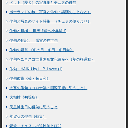
ペット（愛犬）の写真集とチュヌの俳句
ポーランドの旅（写真と俳句・講演のことなど）
俳句と写真のサイト特集 （チュヌの便りより）
俳句と川柳： 世界遺産へ小異捨て
俳句の翻訳： 嵐雪の辞世句
俳句の鑑賞 《冬の日・冬日・冬日向》
俳句をユネスコ世界無形文化遺産へ（草の根運動）
俳句・HAIKU by L. P. Lovee (1)
俳句鑑賞《菊・菊日和》
大寒の俳句（コロナ禍・国際同盟に思うこと）
大相撲《初場所》
天皇誕生日の俳句に思うこと
年賀状の俳句（特集）
愛犬「チュヌ」の追悼句と鉦叩