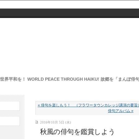
界平和を！ WORLD PEACE THROUGH HAIKU! 故郷を「まん
« 俳句を楽しもう！ （フラワータウンカレッジ講演の要旨
俳句アルバム »
2016年10月 5日 (水)
秋風の俳句を鑑賞しよう