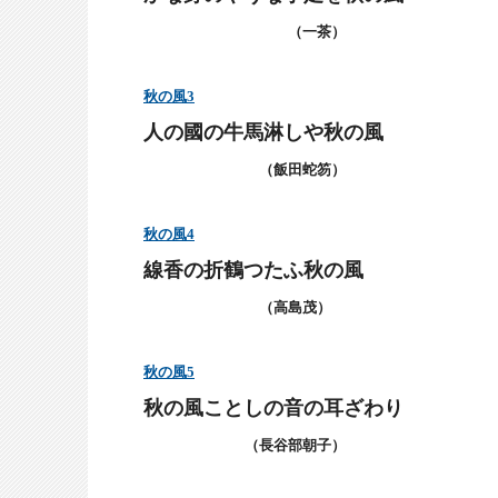
（一茶）
秋の風
3
人の國の牛馬淋しや秋の風
（飯田蛇笏）
秋の風
4
線香の折鶴つたふ秋の風
（高島茂）
秋の風
5
秋の風ことしの音の耳ざわり
（長谷部朝子）