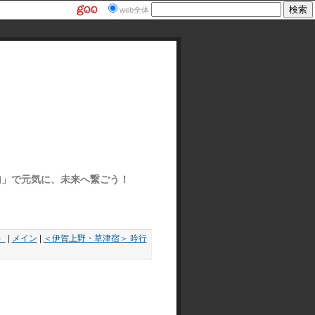
web全体
ぽ俳句」で元気に、未来へ繋ごう！
）
|
メイン
|
＜伊賀上野・草津宿＞ 吟行