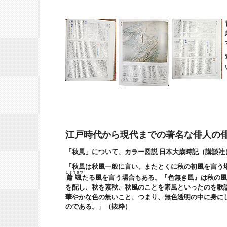
江戸時代から現代までの著名な俳人の
「秋風」について、カラー図説
日本大歳時記（講談社
「秋風は秋風一般に言い、またとくに秋の初風を言う
しょうさつ
蕭颯
たる風を言う場合もある。『色無き風』は秋の風
を配し、秋を素秋、秋風のことを素風といったのを歌
華やかな色の無いこと、つまり、無色透明の中に身に
のである。」
（抜粋）