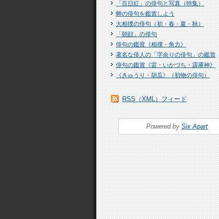
「百日紅」の俳句と写真（特集）
蝉の俳句を鑑賞しよう
大相撲の俳句（初・春・夏・秋）
「朝顔」の俳句
俳句の鑑賞《相撲・角力》
著名な俳人の「字余りの俳句」の鑑賞
俳句の鑑賞《雷・いかづち・霹靂神》
《きゅうり・胡瓜》（初物の俳句）
RSS（XML）フィード
Powered by
Six Apart