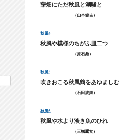
藷畑にただ秋風と潮騒と
（山本健吉）
秋風
4
秋風や模様のちがふ皿二つ
（原石鼎）
秋風
5
吹きおこる秋風鶴をあゆましむ
（石田波郷）
秋風
6
秋風や水より淡き魚のひれ
（三橋鷹女）