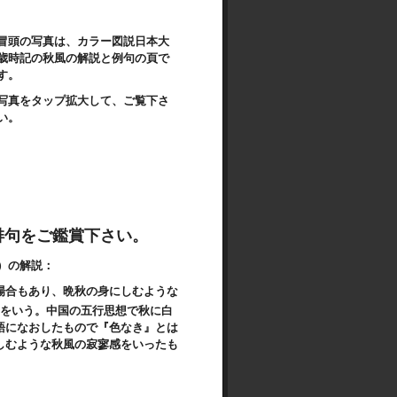
冒頭の写真は、カラー図説日本大
歳時記の秋風の解説と例句の頁で
す。
写真をタップ拡大して、ご覧下さ
い。
俳句をご鑑賞下さい。
）の
解説：
場合もあり、晩秋の身にしむような
をいう。中国の五行思想で秋に白
語になおしたもので
『色なき』とは
しむような秋風の寂寥感をいったも