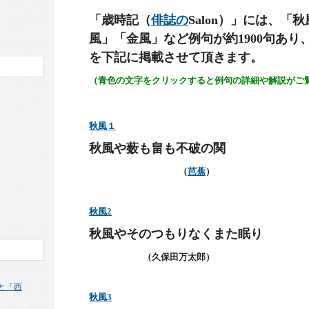
「歳時記（
俳誌の
Salon
）」には、「秋
風」「金風」など例句が約
1900
句あり
を下記に掲載させて頂きます。
（青色の文字をクリックすると例句の詳細や解説がご
秋風１
秋風や薮も畠も不破の関
（
芭蕉
）
秋風
2
秋風やそのつもりなくまた眠り
（久保田万太郎）
と「西
秋風
3