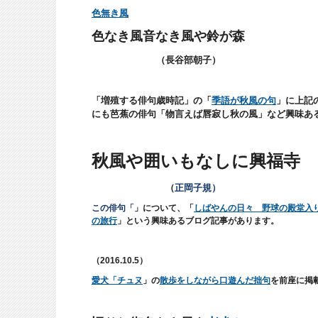
色無き風
色なき風音なき風や鈴が森
（長谷部朝子）
「増殖する俳句歳時記」の「
季語が秋風の句
」に上記
にも芭蕉の俳句「物言えば唇寂し秋の風」など興味あ
秋風や囲いもなしに興福寺
（
正岡子規
）
この俳句「
」について、
「
しばやんの日々
野球の殿堂入
の旅行
」という興味あるブログ記事があります。
（2016.10.5）
愛犬「チュヌ
」の
散歩をしながら口遊んだ拙句
を前座に掲