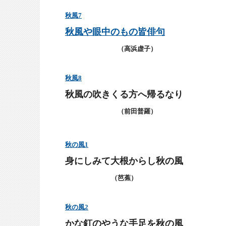
秋風
7
秋風や眼中のもの皆俳句
（高浜虚子）
秋風
8
秋風の吹きくる方へ帰るなり
（前田普羅）
秋の風
1
身にしみて大根からし秋の風
（芭蕉）
秋の風
2
かな釘のやうな手足を秋の風