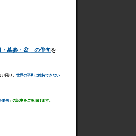
日・墓参・盆」の俳句
を
ない限り、
世界の平和は維持できない
語俳句
」の記事をご覧頂けます。