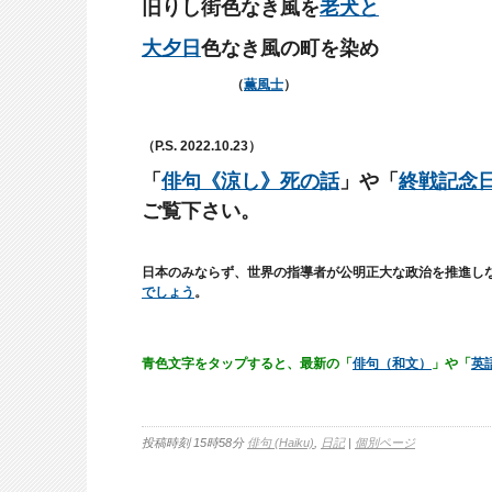
旧りし街色なき風を
老犬と
大夕日
色なき風の町を染め
（
薫風士
）
（P.S. 2022.10.23）
「
俳句《涼し》死の話
」や
「
終戦記念
ご覧下さい。
日本のみならず、世界の指導者が公明正大な政治を推進し
でしょう
。
青色文字をタップすると、最新の「
俳句（和文）
」や「
英
投稿時刻 15時58分
俳句 (Haiku)
,
日記
|
個別ページ