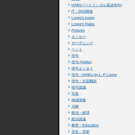
HAIKU (バイリンガル英語俳句)
IT・SNS関係
Lovee's essay
Lovee's Haiku
Pictures
エッセー
ガーデニング
ペット
俳句
俳句 (Haiku)
俳句エッセイ
俳句・HAIKU by L. P. Lovee
俳句・文芸翻訳
俳句談議
写真
地域情報
川柳
政治・経済
政治談議
教育・Education
文化・芸術