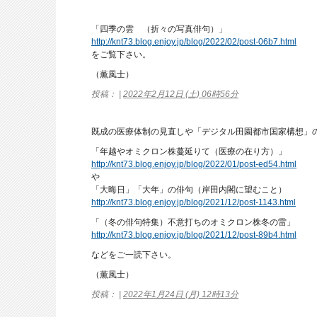
「四季の雲 （折々の写真俳句）」
http://knt73.blog.enjoy.jp/blog/2022/02/post-06b7.html
をご覧下さい。
（薫風士）
投稿： |
2022年2月12日 (土) 06時56分
既成の医療体制の見直しや「デジタル田園都市国家構想」
「年越やオミクロン株蔓延りて（医療の在り方）」
http://knt73.blog.enjoy.jp/blog/2022/01/post-ed54.html
や
「大晦日」「大年」の俳句（岸田内閣に望むこと）
http://knt73.blog.enjoy.jp/blog/2021/12/post-1143.html
「（冬の俳句特集）不意打ちのオミクロン株冬の雷」
http://knt73.blog.enjoy.jp/blog/2021/12/post-89b4.html
などをご一読下さい。
（薫風士）
投稿： |
2022年1月24日 (月) 12時13分