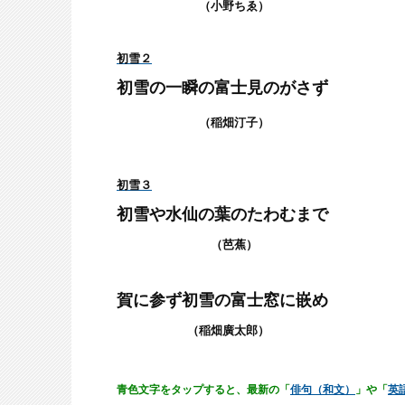
（小野ちゑ）
初雪２
初雪の一瞬の富士見のがさず
（稲畑汀子）
初雪３
初雪や水仙の葉のたわむまで
（芭蕉）
賀に参ず初雪の富士窓に嵌め
（稲畑廣太郎）
青色文字をタップすると、最新の「
俳句（和文）
」や「
英