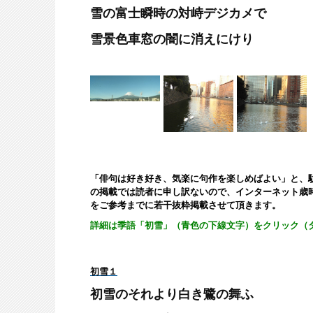
雪の富士瞬時の対峙デジカメで
雪景色車窓の闇に消えにけり
「俳句は好き好き、気楽に句作を楽しめばよい」と、
の掲載では読者に申し訳ないので、インターネット歳
をご参考までに若干抜粋掲載させて頂きます。
詳細は季語「初雪」（青色の下線
文字）
をクリック（
初雪１
初雪のそれより白き鷺の舞ふ