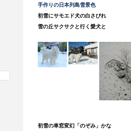
手作りの日本列島雪景色
初雪にサモエド犬の白さびれ
雪の丘サクサクと行く愛犬と
初雪の車窓変幻「のぞみ」かな