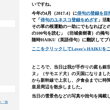
いですね。
今年の4月（2017.4）に
俳句の登録を目
て「
俳句のユネスコ登録をめざす
」活
その草の根運動の一助にでもなればと
の100句を読む」（坊城俊樹著）の掲
随時HAIKU（英語俳句）に翻訳して
ここをクリックしてLovee's HAIKU
ところで、当日は我が手作りの庭も銀
ヌ」（サモエド犬）の天国になりまし
から新幹線で上京し、夕食会までに時
皇居周辺を散歩しました。
当日の雪景色などの写真
や拙句を掲載
と「西