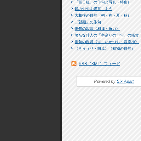
「百日紅」の俳句と写真（特集）
蝉の俳句を鑑賞しよう
大相撲の俳句（初・春・夏・秋）
「朝顔」の俳句
俳句の鑑賞《相撲・角力》
著名な俳人の「字余りの俳句」の鑑賞
俳句の鑑賞《雷・いかづち・霹靂神》
《きゅうり・胡瓜》（初物の俳句）
RSS（XML）フィード
Powered by
Six Apart