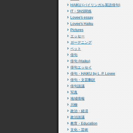
HAIKU (バイリンガル英語俳句)
IT・SNS関係
Lovee's essay
Lovee's Haiku
Pictures
エッセー
ガーデニング
ペット
俳句
俳句 (Haiku)
俳句エッセイ
俳句・HAIKU by L. P. Lovee
俳句・文芸翻訳
俳句談議
写真
地域情報
川柳
政治・経済
政治談議
教育・Education
文化・芸術