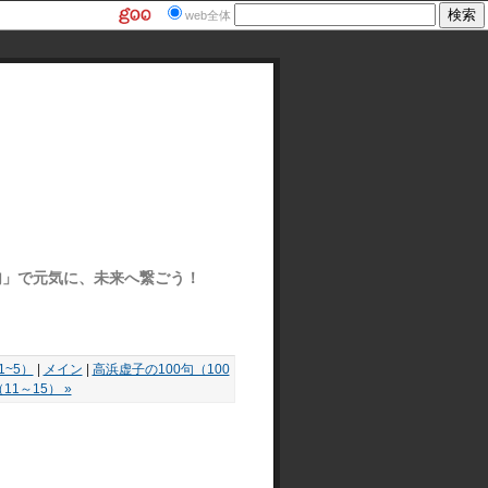
web全体
ぽ俳句」で元気に、未来へ繋ごう！
1~5）
|
メイン
|
高浜虚子の100句（100
）（11～15） »