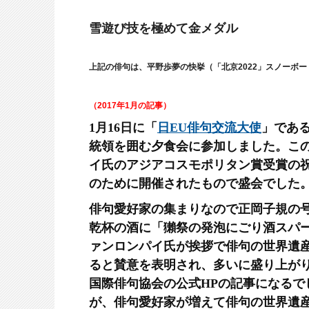
雪遊び技を極めて金メダル
上記の俳句は、平野歩夢の快挙（「北京
2022
」スノーボー
（2017年1月の記事）
1月16日に「
日EU俳句交流大使
」であ
統領を囲む夕食会に参加しました。こ
イ氏のアジアコスモポリタン賞受賞の
のために開催されたもので盛会でした
俳句愛好家の集まりなので正岡子規の
乾杯の酒に「獺祭の発泡にごり酒スパ
ァンロンパイ氏が挨拶で俳句の世界遺
ると賛意を表明され、多いに盛り上が
国際俳句協会の公式HPの記事になるで
が、俳句愛好家が増えて俳句の世界遺