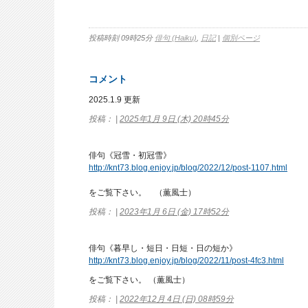
投稿時刻 09時25分
俳句 (Haiku)
,
日記
|
個別ページ
コメント
2025.1.9 更新
投稿： |
2025年1月 9日 (木) 20時45分
俳句《冠雪・初冠雪》
http://knt73.blog.enjoy.jp/blog/2022/12/post-1107.html
をご覧下さい。 （薫風士）
投稿： |
2023年1月 6日 (金) 17時52分
俳句《暮早し・短日・日短・日の短か》
http://knt73.blog.enjoy.jp/blog/2022/11/post-4fc3.html
をご覧下さい。 （薫風士）
投稿： |
2022年12月 4日 (日) 08時59分