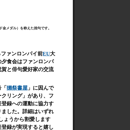
ド金メダル）を称えた拙句です
。
るファンロンパイ前
EU
大
の夕食会はファンロンパ
祝賀と俳句愛好家の交流
。
号「
獺祭
書屋
」に因んで
ークリング」があり、フ
産登録への運動に協力す
りました。詳細はいずれ
しょうから割愛します
産登録が実現すると嬉し