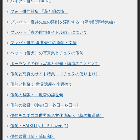
ハイク・俳句・HAIKU
フォト俳句特集 「花と緑の街」
プレバト 夏井先生の添削を添削する （添削記事特集編）
プレバト「春の俳句タイトル戦」について
プレバト俳句 夏井先生の添削・文法
ペット（愛犬）の写真集とチュヌの俳句
ポーランドの旅（写真と俳句・講演のことなど）
俳句と写真のサイト特集 （チュヌの便りより）
俳句と川柳： 世界遺産へ小異捨て
俳句の翻訳： 嵐雪の辞世句
俳句の鑑賞 《冬の日・冬日・冬日向》
俳句をユネスコ世界無形文化遺産へ（草の根運動）
俳句・HAIKU by L. P. Lovee (1)
俳句鑑賞《菊・菊日和》