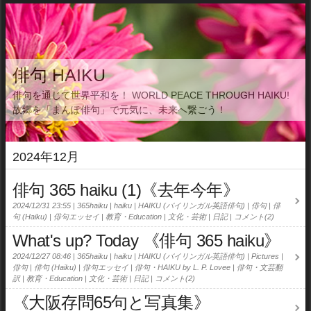
俳句 HAIKU
俳句を通じて世界平和を！ WORLD PEACE THROUGH HAIKU!
故郷を「まんぽ俳句」で元気に、未来へ繋ごう！
2024年12月
俳句 365 haiku (1)《去年今年》
2024/12/31 23:55
365haiku
haiku
HAIKU (バイリンガル英語俳句)
俳句
俳
句 (Haiku)
俳句エッセイ
教育・Education
文化・芸術
日記
コメント(2)
What's up? Today 《俳句 365 haiku》
2024/12/27 08:46
365haiku
haiku
HAIKU (バイリンガル英語俳句)
Pictures
俳句
俳句 (Haiku)
俳句エッセイ
俳句・HAIKU by L. P. Lovee
俳句・文芸翻
訳
教育・Education
文化・芸術
日記
コメント(2)
《大阪存問65句と写真集》