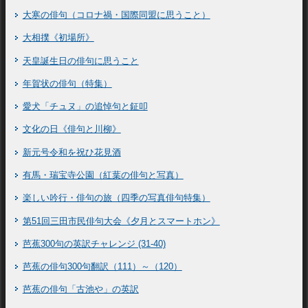
大寒の俳句（コロナ禍・国際同盟に思うこと）
大相撲《初場所》
天皇誕生日の俳句に思うこと
年賀状の俳句（特集）
愛犬「チュヌ」の追悼句と鉦叩
文化の日《俳句と川柳》
新元号令和を祝ひ花見酒
有馬・瑞宝寺公園（紅葉の俳句と写真）
楽しい吟行・俳句の旅（四季の写真俳句特集）
第51回三田市民俳句大会《夕月とスマートホン》
芭蕉300句の英訳チャレンジ (31-40)
芭蕉の俳句300句翻訳（111）～（120）
芭蕉の俳句「古池や」の英訳