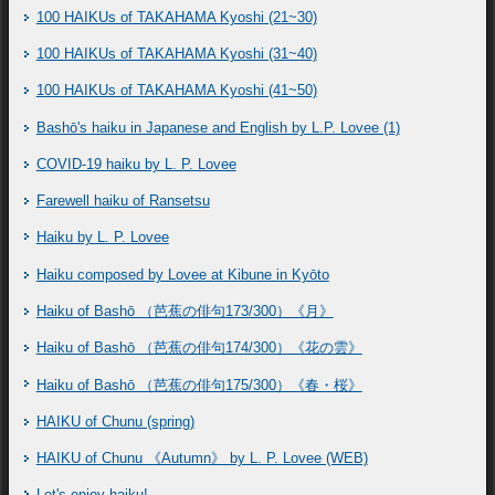
100 HAIKUs of TAKAHAMA Kyoshi (21~30)
100 HAIKUs of TAKAHAMA Kyoshi (31~40)
100 HAIKUs of TAKAHAMA Kyoshi (41~50)
Bashō's haiku in Japanese and English by L.P. Lovee (1)
COVID-19 haiku by L. P. Lovee
Farewell haiku of Ransetsu
Haiku by L. P. Lovee
Haiku composed by Lovee at Kibune in Kyōto
Haiku of Bashō （芭蕉の俳句173/300）《月》
Haiku of Bashō （芭蕉の俳句174/300）《花の雲》
Haiku of Bashō （芭蕉の俳句175/300）《春・桜》
HAIKU of Chunu (spring)
HAIKU of Chunu 《Autumn》 by L. P. Lovee (WEB)
Let's enjoy haiku!