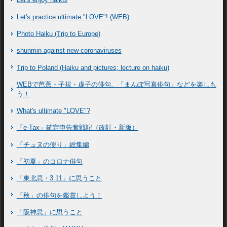
Let's practice ultimate "LOVE"! (WEB)
Photo Haiku (Trip to Europe)
shunmin against new-coronaviruses
Trip to Poland (Haiku and pictures; lecture on haiku)
WEBで芭蕉・子規・虚子の俳句、「まんぽ写真俳句」などを楽しも
う！
What's ultimate "LOVE"?
「e-Tax」確定申告奮戦記（改訂・新版）
「チュヌの便り」総集編
「初夏」のコロナ俳句
「東北忌・3.11」に思うこと
「秋」の俳句を鑑賞しよう！
「阪神忌」に思うこと