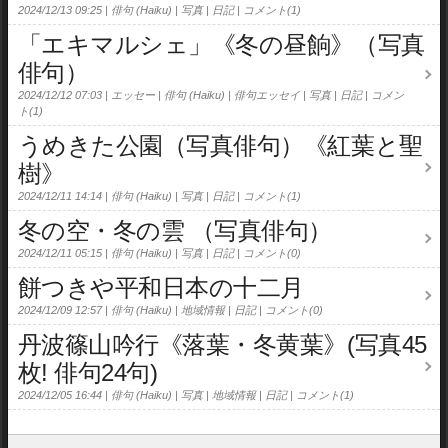
2024/12/13 09:25
俳句 (Haiku)
写真
日記
コメント(1)
「エキマルシェ」《冬の昼餉》（写真
俳句）
2024/12/12 07:03
エッセー
俳句 (Haiku)
俳句エッセイ
写真
日記
コメン
ト(1)
うめきた公園（写真俳句）《紅葉と聖
樹》
2024/12/11 14:14
俳句 (Haiku)
写真
日記
コメント(1)
冬の空・冬の雲 （写真俳句）
2024/12/11 05:15
俳句 (Haiku)
写真
日記
コメント(0)
餅つきや平和日本の十二月
2024/12/09 12:57
俳句 (Haiku)
地域情報
日記
コメント(0)
丹波篠山吟行《落葉・冬黄葉》(写真45
枚! 俳句24句)
2024/12/05 16:44
俳句 (Haiku)
写真
地域情報
日記
コメント(1)