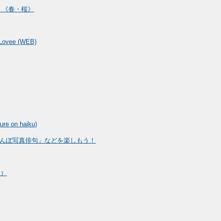
00）《春・桜》
Lovee (WEB)
ture on haiku)
まんぽ写真俳句」などを楽しもう！
版）