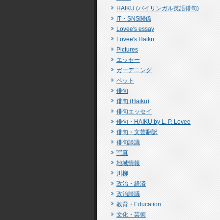
HAIKU (バイリンガル英語俳句)
IT・SNS関係
Lovee's essay
Lovee's Haiku
Pictures
エッセー
ガーデニング
ペット
俳句
俳句 (Haiku)
俳句エッセイ
俳句・HAIKU by L. P. Lovee
俳句・文芸翻訳
俳句談議
写真
地域情報
川柳
政治・経済
政治談議
教育・Education
文化・芸術