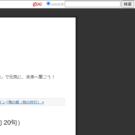
web全体
ぽ俳句」で元気に、未来へ繋ごう！
イン
|
陶の郷（秋の吟行） »
20句）