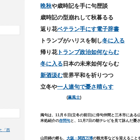
晩秋
や歳時記を手に句歴談
歳時記の型崩れして秋暮るる
返り花
ベテラン手にす電子辞書
トランプがハリスを制し
冬に入る
帰り花
トランプ政治如何ならむ
冬に入る
日本の未来如何ならむ
新酒汲む
世界平和を祈りつつ
立冬や
一人連句で憂さ晴らす
(
薫風士
)
掲句は、11月６日(立冬の前日)に俳句仲間と三木市にある
米処紹介の
存問句
と、11月7日の朝テレビを見て詠んだ憂
と「西
山田錦の郷も、
大阪・関西万博
の観光客などを迎えること