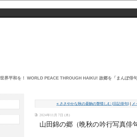
界平和を！ WORLD PEACE THROUGH HAIKU! 故郷を「まん
« ささやかな秋の昼餉の贅惜しむ (日記俳句)
|
メ
2024年11月 7日 (木)
山田錦の郷（晩秋の吟行写真俳句 