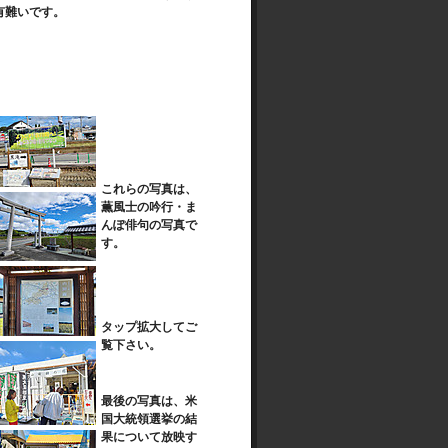
有難いです。
これらの写真は、
薫風士の吟行・ま
んぽ俳句の写真で
す。
タップ拡大してご
覧下さい。
最後の写真は、米
国大統領選挙の結
果について放映す