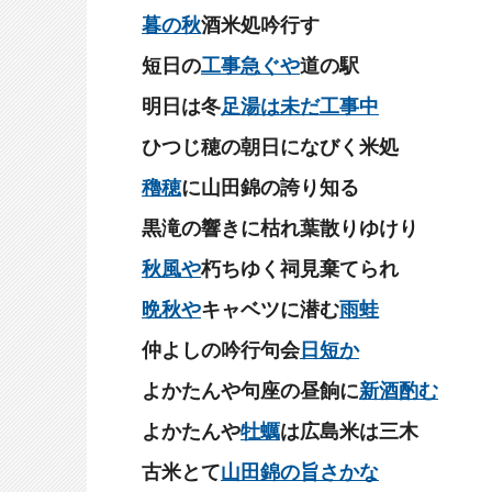
暮の秋
酒米処吟行す
短日の
工事急ぐや
道の駅
明日は冬
足湯は未だ工事中
ひつじ穂の朝日になびく米処
穭
穂
に山田錦の誇り知る
黒滝の響きに枯れ葉散りゆけり
秋風や
朽ちゆく祠見棄てられ
晩秋や
キャベツに潜む
雨蛙
仲よしの吟行句会
日短か
よかたんや句座の昼餉に
新酒酌む
よかたんや
牡蠣
は広島米は三木
古米とて
山田錦の旨さかな