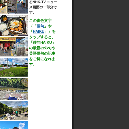
るNHK-TV ニュー
ス画面の一部分で
す。
この青色文字
（「
俳句
」や
「
HAIKU
」）を
タップすると、
「俳句
HAIKU
」
の最新の俳句や
英語俳句の記事
をご覧になれま
す。