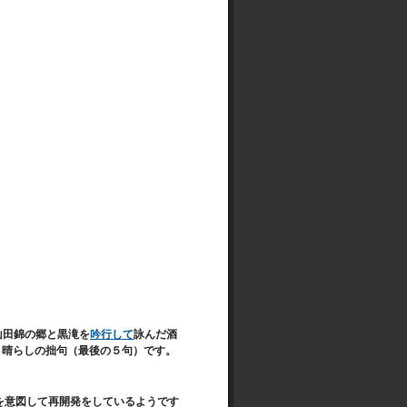
山田錦の郷と黒滝を
吟行して
詠んだ酒
さ晴らしの拙句（最後の５句）です。
を意図して再開発をしているようです