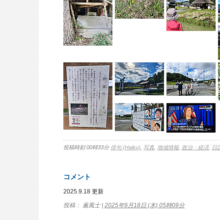
投稿時刻 00時33分
俳句 (Haiku)
,
写真
,
地域情報
,
政治・経済
,
日
コメント
2025.9.18 更新
投稿： 薫風士 |
2025年9月18日 (木) 05時09分