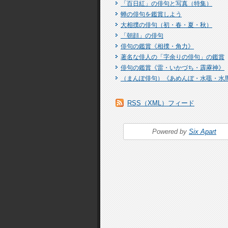
「百日紅」の俳句と写真（特集）
蝉の俳句を鑑賞しよう
大相撲の俳句（初・春・夏・秋）
「朝顔」の俳句
俳句の鑑賞《相撲・角力》
著名な俳人の「字余りの俳句」の鑑賞
俳句の鑑賞《雷・いかづち・霹靂神》
（まんぽ俳句）《あめんぼ・水黽・水
RSS（XML）フィード
Powered by
Six Apart