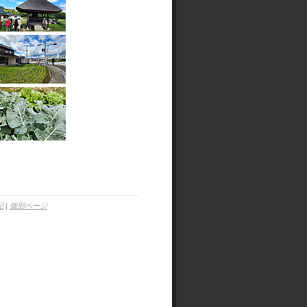
記
|
個別ページ