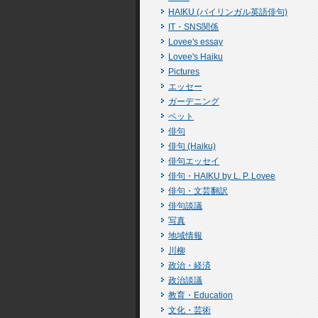
HAIKU (バイリンガル英語俳句)
IT・SNS関係
Lovee's essay
Lovee's Haiku
Pictures
エッセー
ガーデニング
ペット
俳句
俳句 (Haiku)
俳句エッセイ
俳句・HAIKU by L. P. Lovee
俳句・文芸翻訳
俳句談議
写真
地域情報
川柳
政治・経済
政治談議
教育・Education
文化・芸術