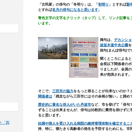
「古民家」の俳句の「冬明り」は、「
初明り
」とすれば
新
とすれば
名月の俳句になると思います
。
青色文字の文字をクリック（タップ）して、リンク記事を
います。
掲句は、
デカンショ
波並木道中央公園
を
拙句(まんぽ俳句)で
聞くところによると
会長以下関係者のボ
りましたが、会員の
来が危惧されます。
そこで、
三田市の協力
をもっと得ることが出来ないのか？
関係者は
「残念ながら三田市にはその余裕が無い」と諦め
歴史的に著名な俳人がいた丹波市
など、市を挙げて「俳句
ずることは出来ませんが、俳句は比較的に費用を掛けずに
ると思います。
と「西
妊婦や病人を受け入れる病院の維持管理体制を確立するこ
持、特に、寝たきり高齢者の発生を予防するためにも、市