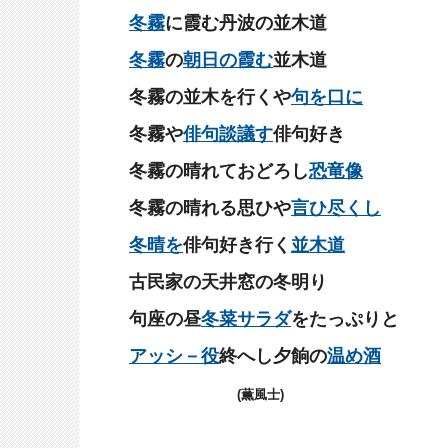
冬霧
に霞む丹波の並木道
冬霧
の
朝日の霞む
並木道
冬霧の並木を行くや
句を口に
冬霧や
俳句談議す
俳句好き
冬霧の晴れておどろし
恐竜像
冬霧の晴れる思ひや
言ひ尽くし
冬晴を
俳句好き行く
並木道
古民家の天井窓の冬明り
句座の昼
冬菜サラダ
をたっぷりと
アッシ－役
終へし夕餉の
温め酒
(薫風士)