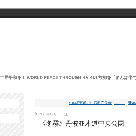
界平和を！ WORLD PEACE THROUGH HAIKU! 故郷を「まん
« 冬紅葉愛でし石庭石像寺
|
メイン
|
新年
2023年12月 9日 (土)
《冬霧》丹波並木道中央公園