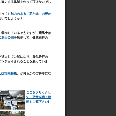
に協力する体制を作って頂けないでし
とっても
魅力のある「花と緑」の豊か
ないでしょうか？
に散歩しているそうですが、薫風士は
の
深田公園
を散歩して、健康維持の
プ拡大してご覧になり、疑似吟行の
エンジョイされることを願っていま
んぽ俳句特集
」が何らかのご参考にな
ここをクリックし
て、恐竜が啼く動
画をご覧下さい❗