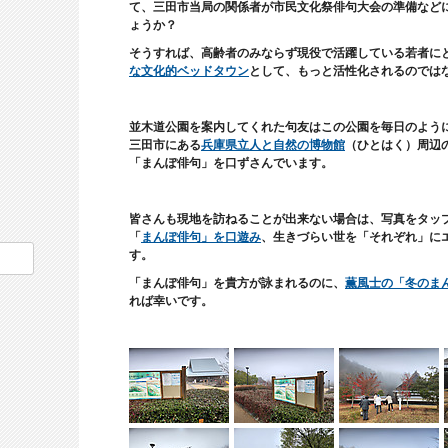
て、三田市当局の関係者が市民文化祭俳句大会の準備など
ょうか？
そうすれば、高齢者のみならず現役で活躍している若者に
な文化的ベッドタウン
として、もっと活性化されるのでは
並木道公園を案内してくれた句友はこの公園を毎日のよう
三田市にある
兵庫県立人と自然の博物館
（ひとはく）周辺
「まんぽ俳句」を口ずさんでいます。
皆さんも現地を訪ねることが出来ない場合は、写真をタッ
「
まんぽ俳句」を口遊み
、生きづらい世を「それぞれ」に
す。
「まんぽ俳句」を貴方が詠まれるのに、
薫風士の「冬のま
れば幸いです。