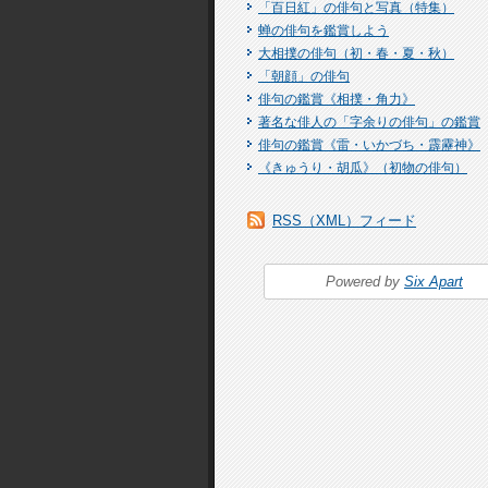
「百日紅」の俳句と写真（特集）
蝉の俳句を鑑賞しよう
大相撲の俳句（初・春・夏・秋）
「朝顔」の俳句
俳句の鑑賞《相撲・角力》
著名な俳人の「字余りの俳句」の鑑賞
俳句の鑑賞《雷・いかづち・霹靂神》
《きゅうり・胡瓜》（初物の俳句）
RSS（XML）フィード
Powered by
Six Apart