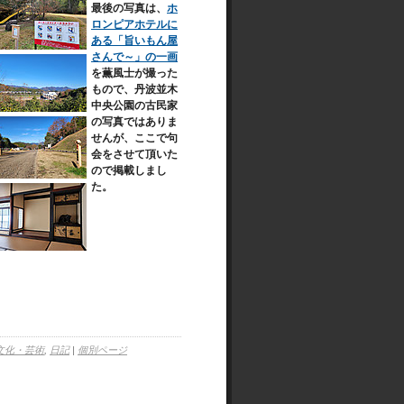
最後の写真は、
ホ
ロンピアホテルに
ある「旨いもん屋
さんで～」の一画
を薫風士が撮った
もので、丹波並木
中央公園の古民家
の写真ではありま
せんが、ここで句
会をさせて頂いた
ので掲載しまし
た。
文化・芸術
,
日記
|
個別ページ