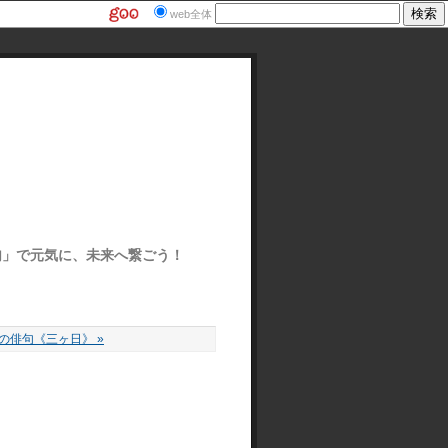
web全体
ぽ俳句」で元気に、未来へ繋ごう！
の俳句《三ヶ日》 »