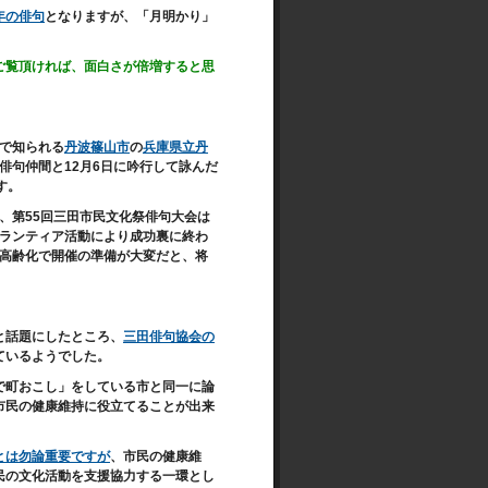
年の俳句
となりますが、「月明かり」
ご覧頂ければ、
面白さが倍増すると思
で知られる
丹波篠山市
の
兵庫県立丹
俳句仲間と12月6日に吟行して詠んだ
す。
、第55回三田市民文化祭俳句大会は
ランティア活動により成功裏に終わ
高齢化で開催の準備が大変だと、将
と話題にしたところ、
三田俳句協会の
ているようでした。
で町おこし」をしている市と同一に論
市民の健康維持に役立てることが出来
とは勿論重要ですが
、市民の健康維
民の文化活動を支援協力する一環とし