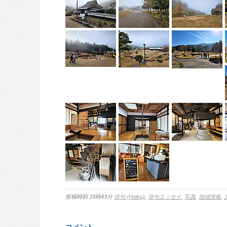
投稿時刻 19時43分
俳句 (Haiku)
,
俳句エッセイ
,
写真
,
地域情報
,