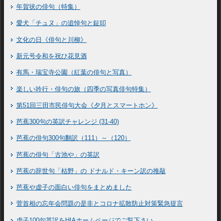
年賀状の俳句（特集）
愛犬「チュヌ」の追悼句と鉦叩
文化の日《俳句と川柳》
新元号令和を祝ひ花見酒
有馬・瑞宝寺公園（紅葉の俳句と写真）
楽しい吟行・俳句の旅（四季の写真俳句特集）
第51回三田市民俳句大会《夕月とスマートホン》
芭蕉300句の英訳チャレンジ (31-40)
芭蕉の俳句300句翻訳（111）～（120）
芭蕉の俳句「古池や」の英訳
芭蕉の辞世句「枯野」の ドナルド・キーン訳の推敲
芭蕉や虚子の面白い俳句をまとめました
菅首相の忘年会問題の是非とコロナ拡散防止対策緊急提言
虚子100句英訳をHIAホームページでご覧下さい。