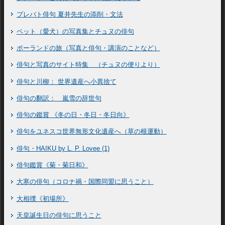
プレバト俳句 夏井先生の添削・文法
ペット（愛犬）の写真集とチュヌの俳句
ポーランドの旅（写真と俳句・講演のことなど）
俳句と写真のサイト特集 （チュヌの便りより）
俳句と川柳： 世界遺産へ小異捨て
俳句の翻訳： 嵐雪の辞世句
俳句の鑑賞 《冬の日・冬日・冬日向》
俳句をユネスコ世界無形文化遺産へ（草の根運動）
俳句・HAIKU by L. P. Lovee (1)
俳句鑑賞《菊・菊日和》
大寒の俳句（コロナ禍・国際同盟に思うこと）
大相撲《初場所》
天皇誕生日の俳句に思うこと