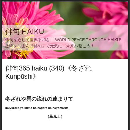
俳句 HAIKU
俳句を通じて世界平和を！ WORLD PEACE THROUGH HAIKU!
故郷を「まんぽ俳句」で元気に、未来へ繋ごう！
俳句365 haiku (340)《冬ざれ
Kunpūshi》
冬ざれや雲の流れの速まりて
(huyuzare-ya kumo-no-nagare-no hayamarite)
（薫風士）