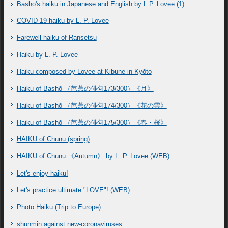
Bashō's haiku in Japanese and English by L.P. Lovee (1)
COVID-19 haiku by L. P. Lovee
Farewell haiku of Ransetsu
Haiku by L. P. Lovee
Haiku composed by Lovee at Kibune in Kyōto
Haiku of Bashō （芭蕉の俳句173/300）《月》
Haiku of Bashō （芭蕉の俳句174/300）《花の雲》
Haiku of Bashō （芭蕉の俳句175/300）《春・桜》
HAIKU of Chunu (spring)
HAIKU of Chunu 《Autumn》 by L. P. Lovee (WEB)
Let's enjoy haiku!
Let's practice ultimate "LOVE"! (WEB)
Photo Haiku (Trip to Europe)
shunmin against new-coronaviruses