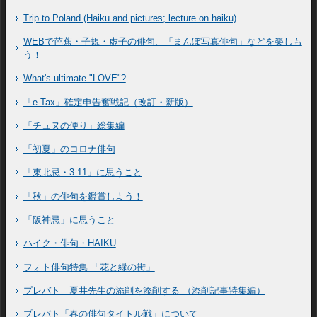
Trip to Poland (Haiku and pictures; lecture on haiku)
WEBで芭蕉・子規・虚子の俳句、「まんぽ写真俳句」などを楽しも
う！
What's ultimate "LOVE"?
「e-Tax」確定申告奮戦記（改訂・新版）
「チュヌの便り」総集編
「初夏」のコロナ俳句
「東北忌・3.11」に思うこと
「秋」の俳句を鑑賞しよう！
「阪神忌」に思うこと
ハイク・俳句・HAIKU
フォト俳句特集 「花と緑の街」
プレバト 夏井先生の添削を添削する （添削記事特集編）
プレバト「春の俳句タイトル戦」について