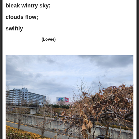
bleak wintry sky;
clouds flow;
swiftly
(Lovee)