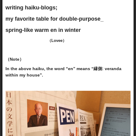
writing haiku-blogs;
my favorite table for double-purpose_
spring-like warm en in winter
（Lovee）
（Note）
In the above haiku, the word “en” means “縁側: veranda
within my house”.