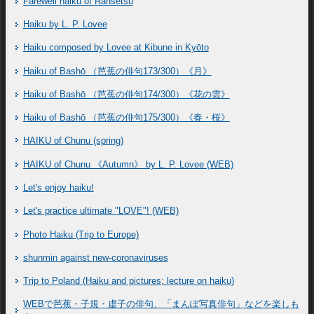
Farewell haiku of Ransetsu
Haiku by L. P. Lovee
Haiku composed by Lovee at Kibune in Kyōto
Haiku of Bashō （芭蕉の俳句173/300）《月》
Haiku of Bashō （芭蕉の俳句174/300）《花の雲》
Haiku of Bashō （芭蕉の俳句175/300）《春・桜》
HAIKU of Chunu (spring)
HAIKU of Chunu 《Autumn》 by L. P. Lovee (WEB)
Let's enjoy haiku!
Let's practice ultimate "LOVE"! (WEB)
Photo Haiku (Trip to Europe)
shunmin against new-coronaviruses
Trip to Poland (Haiku and pictures; lecture on haiku)
WEBで芭蕉・子規・虚子の俳句、「まんぽ写真俳句」などを楽しも