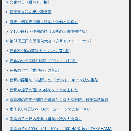
文化の日《俳句と川柳》
新元号令和を祝ひ花見酒
有馬・瑞宝寺公園（紅葉の俳句と写真）
楽しい吟行・俳句の旅（四季の写真俳句特集）
第51回三田市民俳句大会《夕月とスマートホン》
芭蕉300句の英訳チャレンジ (31-40)
芭蕉の俳句300句翻訳（111）～（120）
芭蕉の俳句「古池や」の英訳
芭蕉の辞世句「枯野」の ドナルド・キーン訳の推敲
芭蕉や虚子の面白い俳句をまとめました
菅首相の忘年会問題の是非とコロナ拡散防止対策緊急提言
虚子100句英訳をHIAホームページでご覧下さい。
高浜虚子と坪内稔典（俳句は読み人次第）
高浜虚子の100句（91～100）（100 HAIKUs of TAKAHAMA