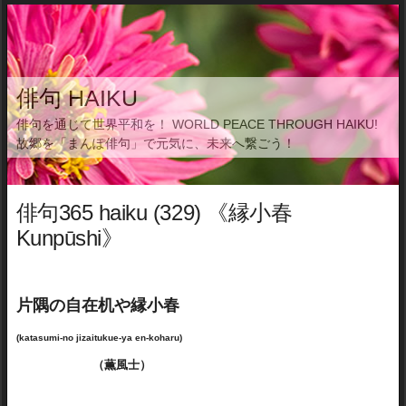
俳句 HAIKU
俳句を通じて世界平和を！ WORLD PEACE THROUGH HAIKU!
故郷を「まんぽ俳句」で元気に、未来へ繋ごう！
俳句365 haiku (329) 《縁小春
Kunpūshi》
片隅の自在机や縁小春
(katasumi-no jizaitukue-ya en-koharu)
（薫風士）