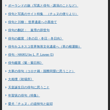
ポーランドの旅（写真と俳句・講演のことなど）
俳句と写真のサイト特集 （チュヌの便りより）
俳句と川柳： 世界遺産へ小異捨て
俳句の翻訳： 嵐雪の辞世句
俳句の鑑賞 《冬の日・冬日・冬日向》
俳句をユネスコ世界無形文化遺産へ（草の根運動）
俳句・HAIKU by L. P. Lovee (1)
俳句鑑賞《菊・菊日和》
大寒の俳句（コロナ禍・国際同盟に思うこと）
大相撲《初場所》
天皇誕生日の俳句に思うこと
年賀状の俳句（特集）
愛犬「チュヌ」の追悼句と鉦叩