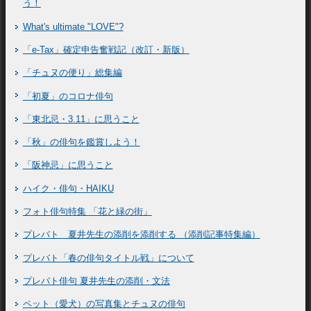
う！
What's ultimate "LOVE"?
「e-Tax」確定申告奮戦記（改訂・新版）
「チュヌの便り」総集編
「初夏」のコロナ俳句
「東北忌・3.11」に思うこと
「秋」の俳句を鑑賞しよう！
「阪神忌」に思うこと
ハイク・俳句・HAIKU
フォト俳句特集 「花と緑の街」
プレバト 夏井先生の添削を添削する （添削記事特集編）
プレバト「春の俳句タイトル戦」について
プレバト俳句 夏井先生の添削・文法
ペット（愛犬）の写真集とチュヌの俳句