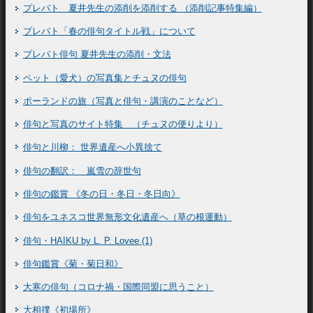
プレバト 夏井先生の添削を添削する （添削記事特集編）
プレバト「春の俳句タイトル戦」について
プレバト俳句 夏井先生の添削・文法
ペット（愛犬）の写真集とチュヌの俳句
ポーランドの旅（写真と俳句・講演のことなど）
俳句と写真のサイト特集 （チュヌの便りより）
俳句と川柳： 世界遺産へ小異捨て
俳句の翻訳： 嵐雪の辞世句
俳句の鑑賞 《冬の日・冬日・冬日向》
俳句をユネスコ世界無形文化遺産へ（草の根運動）
俳句・HAIKU by L. P. Lovee (1)
俳句鑑賞《菊・菊日和》
大寒の俳句（コロナ禍・国際同盟に思うこと）
大相撲《初場所》