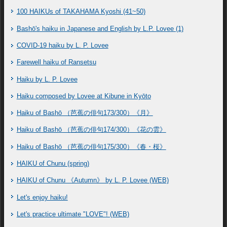
100 HAIKUs of TAKAHAMA Kyoshi (41~50)
Bashō's haiku in Japanese and English by L.P. Lovee (1)
COVID-19 haiku by L. P. Lovee
Farewell haiku of Ransetsu
Haiku by L. P. Lovee
Haiku composed by Lovee at Kibune in Kyōto
Haiku of Bashō （芭蕉の俳句173/300）《月》
Haiku of Bashō （芭蕉の俳句174/300）《花の雲》
Haiku of Bashō （芭蕉の俳句175/300）《春・桜》
HAIKU of Chunu (spring)
HAIKU of Chunu 《Autumn》 by L. P. Lovee (WEB)
Let's enjoy haiku!
Let's practice ultimate "LOVE"! (WEB)