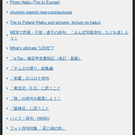
Photo Haiku (Trip to Europe)
shunmin against new-coronaviruses
Trip to Poland (Haiku and pictures; lecture on haiku)
WEBで芭蕉・子規・虚子の俳句、「まんぽ写真俳句」などを楽しも
う！
What's ultimate "LOVE"?
「e-Tax」確定申告奮戦記（改訂・新版）
「チュヌの便り」総集編
「初夏」のコロナ俳句
「東北忌・3.11」に思うこと
「秋」の俳句を鑑賞しよう！
「阪神忌」に思うこと
ハイク・俳句・HAIKU
フォト俳句特集 「花と緑の街」