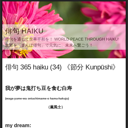
俳句 HAIKU
俳句を通じて世界平和を！ WORLD PEACE THROUGH HAIKU!
故郷を「まんぽ俳句」で元気に、未来へ繋ごう！
俳句 365 haiku (34) 《節分 Kunpūshi》
我が夢は鬼打ち豆を食む白寿
(waga-yume-wa oniuchimame-o hamu-hakuju)
（薫風士）
my dream: