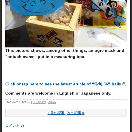
This picture shows, among other things, an ogre mask and
"oniuchimame" put in a measuring box.
Click or tap here to see the latest article of “俳句 365 haiku
”.
Comments are welcome in English or Japanese only.
2025/02/03 00:05
365haiku
haiku
«
前の記事
次の記事
»
コメント(0)