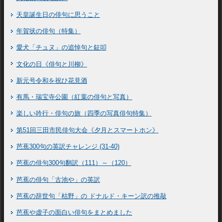
天皇誕生日の俳句に思うこと
年賀状の俳句（特集）
愛犬「チュヌ」の追悼句と鉦叩
文化の日《俳句と川柳》
新元号令和を祝ひ花見酒
有馬・瑞宝寺公園（紅葉の俳句と写真）
楽しい吟行・俳句の旅（四季の写真俳句特集）
第51回三田市民俳句大会《夕月とスマートホン》
芭蕉300句の英訳チャレンジ (31-40)
芭蕉の俳句300句翻訳（111）～（120）
芭蕉の俳句「古池や」の英訳
芭蕉の辞世句「枯野」の ドナルド・キーン訳の推敲
芭蕉や虚子の面白い俳句をまとめました