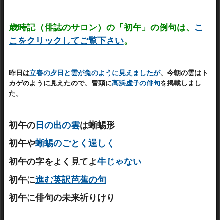
歳時記（俳誌のサロン）の「初午」の例句は、
こ
こをクリックしてご覧下さい
。
昨日は
立春の夕日と雲が兔のように見えましたが
、今朝の雲はト
カゲのように見えたので、冒頭に
高浜虚子の俳句
を掲載しまし
た。
初午の
日の出の雲
は蜥蜴形
初午や
蜥蜴のごとく逞しく
初午の字をよく見てよ
牛じゃない
初午に
進む英訳芭蕉の句
初午に俳句の未来祈りけり