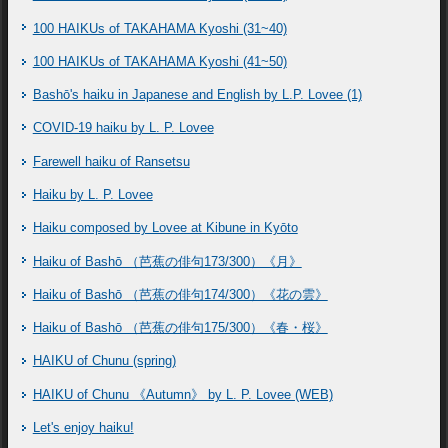
100 HAIKUs of TAKAHAMA Kyoshi (31~40)
100 HAIKUs of TAKAHAMA Kyoshi (41~50)
Bashō's haiku in Japanese and English by L.P. Lovee (1)
COVID-19 haiku by L. P. Lovee
Farewell haiku of Ransetsu
Haiku by L. P. Lovee
Haiku composed by Lovee at Kibune in Kyōto
Haiku of Bashō （芭蕉の俳句173/300）《月》
Haiku of Bashō （芭蕉の俳句174/300）《花の雲》
Haiku of Bashō （芭蕉の俳句175/300）《春・桜》
HAIKU of Chunu (spring)
HAIKU of Chunu 《Autumn》 by L. P. Lovee (WEB)
Let's enjoy haiku!