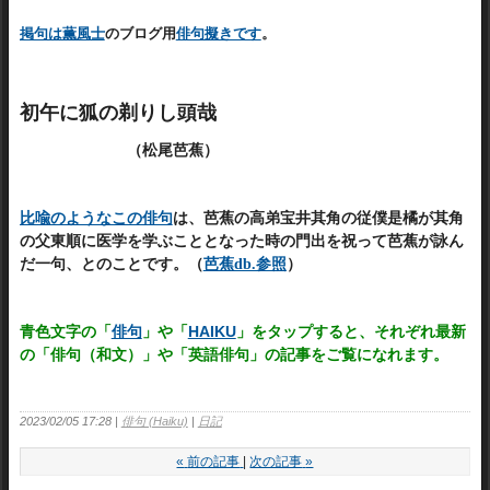
掲句は薫風士
のブログ用
俳句擬きです
。
初午に狐の剃りし頭哉
（松尾芭蕉）
比喩のようなこの俳句
は、芭蕉の高弟宝井其角の従僕是橘が其角
の父東順に医学を学ぶこととなった時の門出を祝って芭蕉が詠ん
だ一句、とのことです。（
芭蕉db.参照
）
青色文字の「
俳句
」や「
HAIKU
」をタップすると、それぞれ最新
の「俳句（和文）」や「英語俳句」の記事をご覧になれます。
2023/02/05 17:28
俳句 (Haiku)
日記
«
前の記事
次の記事
»