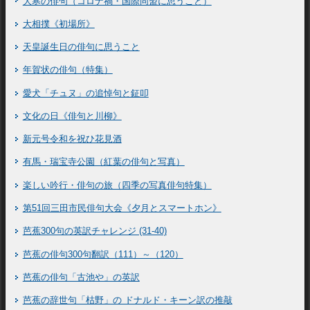
大寒の俳句（コロナ禍・国際同盟に思うこと）
大相撲《初場所》
天皇誕生日の俳句に思うこと
年賀状の俳句（特集）
愛犬「チュヌ」の追悼句と鉦叩
文化の日《俳句と川柳》
新元号令和を祝ひ花見酒
有馬・瑞宝寺公園（紅葉の俳句と写真）
楽しい吟行・俳句の旅（四季の写真俳句特集）
第51回三田市民俳句大会《夕月とスマートホン》
芭蕉300句の英訳チャレンジ (31-40)
芭蕉の俳句300句翻訳（111）～（120）
芭蕉の俳句「古池や」の英訳
芭蕉の辞世句「枯野」の ドナルド・キーン訳の推敲