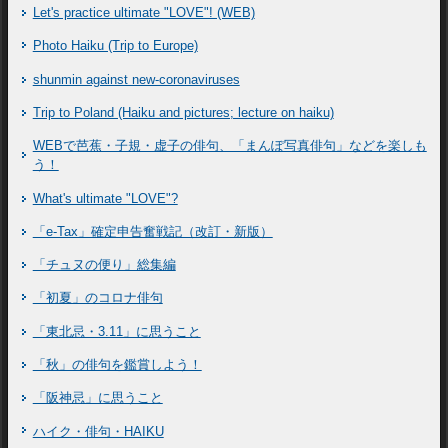
Let's practice ultimate "LOVE"! (WEB)
Photo Haiku (Trip to Europe)
shunmin against new-coronaviruses
Trip to Poland (Haiku and pictures; lecture on haiku)
WEBで芭蕉・子規・虚子の俳句、「まんぽ写真俳句」などを楽しも
う！
What's ultimate "LOVE"?
「e-Tax」確定申告奮戦記（改訂・新版）
「チュヌの便り」総集編
「初夏」のコロナ俳句
「東北忌・3.11」に思うこと
「秋」の俳句を鑑賞しよう！
「阪神忌」に思うこと
ハイク・俳句・HAIKU