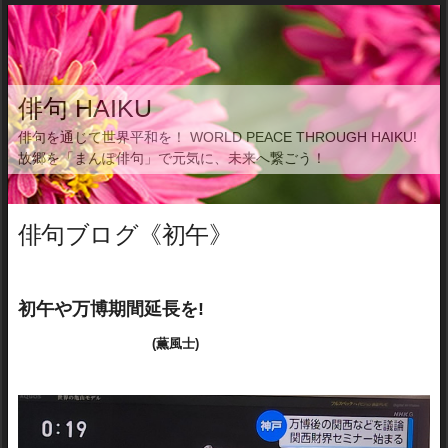
俳句 HAIKU
俳句を通じて世界平和を！ WORLD PEACE THROUGH HAIKU!
故郷を「まんぽ俳句」で元気に、未来へ繋ごう！
俳句ブログ《初午》
初午や万博期間延長を!
(薫風士)