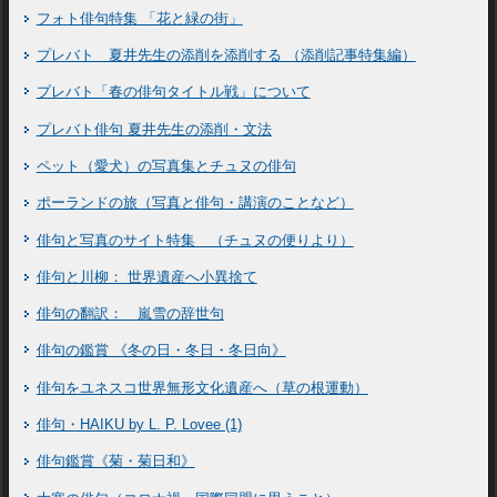
フォト俳句特集 「花と緑の街」
プレバト 夏井先生の添削を添削する （添削記事特集編）
プレバト「春の俳句タイトル戦」について
プレバト俳句 夏井先生の添削・文法
ペット（愛犬）の写真集とチュヌの俳句
ポーランドの旅（写真と俳句・講演のことなど）
俳句と写真のサイト特集 （チュヌの便りより）
俳句と川柳： 世界遺産へ小異捨て
俳句の翻訳： 嵐雪の辞世句
俳句の鑑賞 《冬の日・冬日・冬日向》
俳句をユネスコ世界無形文化遺産へ（草の根運動）
俳句・HAIKU by L. P. Lovee (1)
俳句鑑賞《菊・菊日和》