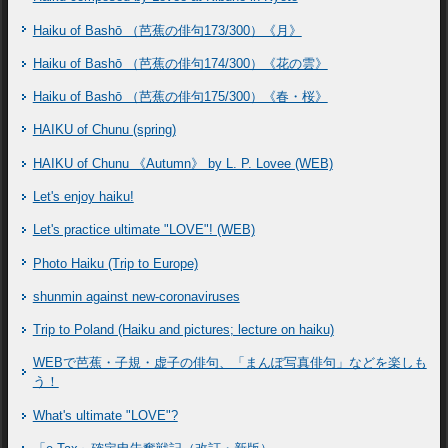
Haiku of Bashō （芭蕉の俳句173/300）《月》
Haiku of Bashō （芭蕉の俳句174/300）《花の雲》
Haiku of Bashō （芭蕉の俳句175/300）《春・桜》
HAIKU of Chunu (spring)
HAIKU of Chunu 《Autumn》 by L. P. Lovee (WEB)
Let's enjoy haiku!
Let's practice ultimate "LOVE"! (WEB)
Photo Haiku (Trip to Europe)
shunmin against new-coronaviruses
Trip to Poland (Haiku and pictures; lecture on haiku)
WEBで芭蕉・子規・虚子の俳句、「まんぽ写真俳句」などを楽しも
う！
What's ultimate "LOVE"?