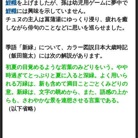
鯉幟
を上げましたが、孫は幼児用ゲームに夢中で
鯉幟
には興味を示していません。
チュヌの主人は菖蒲湯にゆっくり浸り、疲れを癒
しながら俳句のことなどに思いを巡らせました。
季語「新緑」について、カラー図説日本大歳時記
（飯田龍太）には次の解説があります。
初夏の目覚めるような若葉のみどりをいう。やや
時過ぎてとっぷりと夏に入ると深緑。よく用いら
れる万緑は、新も含めて満目ことごとくみどりの
意。新緑は、文字の眺めから、また、語感の上か
らも、さわやかな景を連想させる言葉である。
（以下省略）