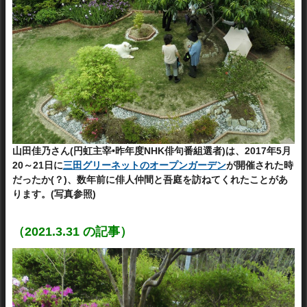
山田佳乃さん(円虹主宰•昨年度NHK俳句番組選者)は、2017年5月
20～21日に
三田グリーネットのオープンガーデン
が開催された時
だったか(？)、数年前に俳人仲間と吾庭を訪ねてくれたことがあ
ります。(写真参照)
（2021.3.31 の記事）