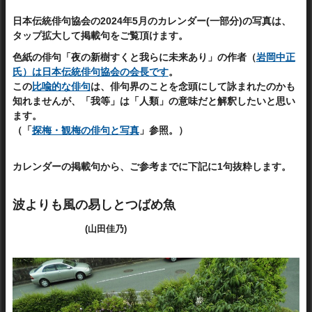
日本伝統俳句協会の2024年5月のカレンダー(一部分)の写真は、
タップ拡大して掲載句をご覧頂けます。
色紙の俳句「夜の新樹すくと我らに未来あり」の作者（
岩岡中正
氏）は日本伝統俳句協会の会長です
。
この
比喩的な俳句
は、俳句界のことを念頭にして詠まれたのかも
知れませんが、「我等」は「人類」の意味だと解釈したいと思い
ます。
（「
探梅・観梅の俳句と写真
」参照。）
カレンダーの掲載句から、ご参考までに下記に1句抜粋します。
波よりも風の易しとつばめ魚
(山田佳乃)