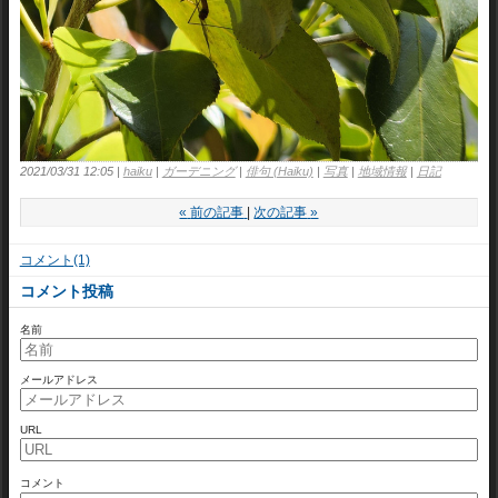
2021/03/31 12:05
haiku
ガーデニング
俳句 (Haiku)
写真
地域情報
日記
«
前の記事
次の記事
»
コメント(1)
コメント投稿
名前
メールアドレス
URL
コメント