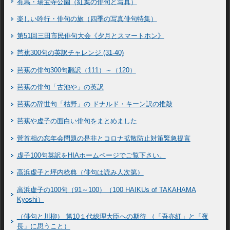
有馬・瑞宝寺公園（紅葉の俳句と写真）
楽しい吟行・俳句の旅（四季の写真俳句特集）
第51回三田市民俳句大会《夕月とスマートホン》
芭蕉300句の英訳チャレンジ (31-40)
芭蕉の俳句300句翻訳（111）～（120）
芭蕉の俳句「古池や」の英訳
芭蕉の辞世句「枯野」の ドナルド・キーン訳の推敲
芭蕉や虚子の面白い俳句をまとめました
菅首相の忘年会問題の是非とコロナ拡散防止対策緊急提言
虚子100句英訳をHIAホームページでご覧下さい。
高浜虚子と坪内稔典（俳句は読み人次第）
高浜虚子の100句（91～100）（100 HAIKUs of TAKAHAMA
Kyoshi）
（俳句と川柳） 第10１代総理大臣への期待 （「吾亦紅」と「夜
長」に思うこと）