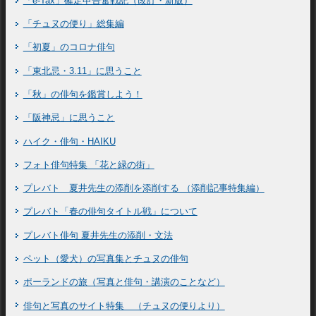
「e-Tax」確定申告奮戦記（改訂・新版）
「チュヌの便り」総集編
「初夏」のコロナ俳句
「東北忌・3.11」に思うこと
「秋」の俳句を鑑賞しよう！
「阪神忌」に思うこと
ハイク・俳句・HAIKU
フォト俳句特集 「花と緑の街」
プレバト 夏井先生の添削を添削する （添削記事特集編）
プレバト「春の俳句タイトル戦」について
プレバト俳句 夏井先生の添削・文法
ペット（愛犬）の写真集とチュヌの俳句
ポーランドの旅（写真と俳句・講演のことなど）
俳句と写真のサイト特集 （チュヌの便りより）