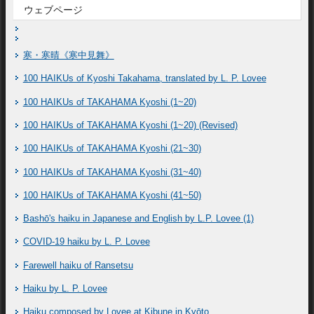
ウェブページ
寒・寒晴《寒中見舞》
100 HAIKUs of Kyoshi Takahama, translated by L. P. Lovee
100 HAIKUs of TAKAHAMA Kyoshi (1~20)
100 HAIKUs of TAKAHAMA Kyoshi (1~20) (Revised)
100 HAIKUs of TAKAHAMA Kyoshi (21~30)
100 HAIKUs of TAKAHAMA Kyoshi (31~40)
100 HAIKUs of TAKAHAMA Kyoshi (41~50)
Bashō's haiku in Japanese and English by L.P. Lovee (1)
COVID-19 haiku by L. P. Lovee
Farewell haiku of Ransetsu
Haiku by L. P. Lovee
Haiku composed by Lovee at Kibune in Kyōto