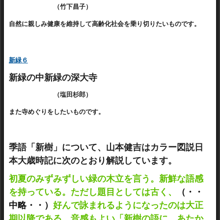
（竹下昌子）
自然に親しみ健康を維持して高齢化社会を乗り切りたいものです。
新緑６
新緑の中新緑の深大寺
（塩田杉郎）
また寺めぐりをしたいものです。
季語「新樹」について、山本健吉はカラー図説日
本大歳時記に次のとおり解説しています。
初夏のみずみずしい緑の木立を言う。新鮮な語感
を持っている。ただし題目としては古く、
（・・
中略・・）
好んで詠まれるようになったのは大正
期以降である。音感もよい「新樹の語に、あたか