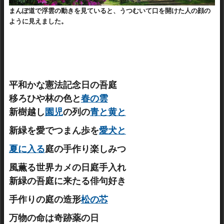
まんぽ道で浮雲の動きを見ていると、うつむいて口を開けた人の顔の
ように見えました。
平和かな憲法記念日の吾庭
移ろひや林の色と
春の雲
新樹越し
園児
の列の
青と黄と
新緑を愛でつまん歩を
愛犬と
夏に入る
庭の手作り楽しみつ
風薫る世界カメの日庭手入れ
新緑の吾庭に来たる俳句好き
手作りの庭の造形
松の芯
万物の命は奇跡薬の日