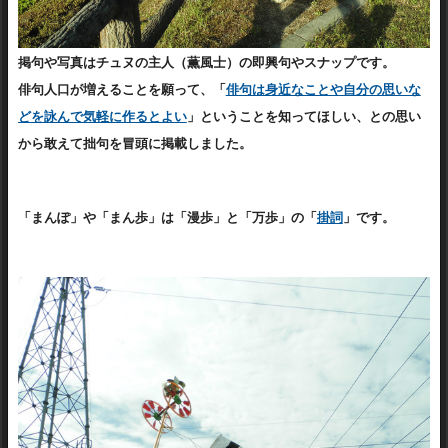
掲句や写真はチュヌの主人（薫風士）の即興句やスナップです。
俳句人口が増えることを願って、
「
俳句は身近なことや自分の思いな
どを詠んで気軽に作るとよい
」ということを知ってほしい、との思い
から
敢えて拙句を冒頭に掲載しました。
「まんぽ」や「まん歩」は「漫歩」と「万歩」の「
掛詞
」です。