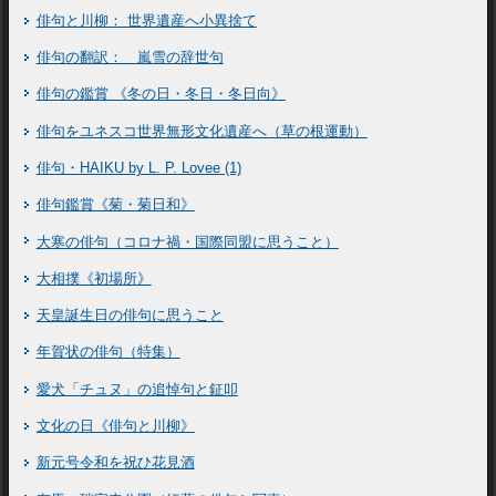
俳句と川柳： 世界遺産へ小異捨て
俳句の翻訳： 嵐雪の辞世句
俳句の鑑賞 《冬の日・冬日・冬日向》
俳句をユネスコ世界無形文化遺産へ（草の根運動）
俳句・HAIKU by L. P. Lovee (1)
俳句鑑賞《菊・菊日和》
大寒の俳句（コロナ禍・国際同盟に思うこと）
大相撲《初場所》
天皇誕生日の俳句に思うこと
年賀状の俳句（特集）
愛犬「チュヌ」の追悼句と鉦叩
文化の日《俳句と川柳》
新元号令和を祝ひ花見酒