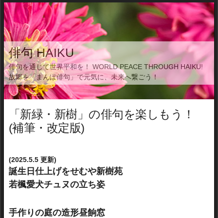
俳句 HAIKU
俳句を通じて世界平和を！ WORLD PEACE THROUGH HAIKU!
故郷を「まんぽ俳句」で元気に、未来へ繋ごう！
「新緑・新樹」の俳句を楽しもう！
(補筆・改定版)
(2025.5.5 更新)
誕生日仕上げをせむや新樹苑
若楓愛犬チュヌの立ち姿
手作りの庭の造形昼餉窓