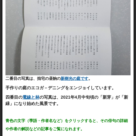
二番目の写真は、拙宅の昼餉の
新樹光の庭です
。
手作りの庭のエコガ－デニングをエンジョイしています。
四番目の
電線と林
の写真は、2021年4月中旬頃の「新芽」が「新
緑」になり始めた風景です。
青色の文字（季語・作者名など）をクリックすると、その俳句の詳細
や作者の解説などの記事をご覧になれます。