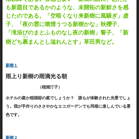
も新題目であるかのような、未開拓の新鮮さを感
じたのである。「空暗くなり来新樹に風騒ぎ」虚
子、「夜の雲に噴煙うつる新樹かな」秋櫻子、
「滝浴びのまとふものなし夜の新樹」誓子、「新
つつ
樹どち
裹
まんとし溢れんとす」草田男など。
新樹１
雨上り新樹の雨滴光る朝
（稲畑汀子）
ホテルの庭か稲畑邸の庭でしょうか？ 誰もが体験された光景でしょ
う。
我が手作りのささやかなエコガーデンでも同様に楽しんでいる景
色です。
新樹２