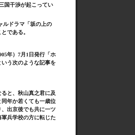
に三国干渉が起こってい
ャルドラマ「坂の上の
ことである。
05年）7月1日発行「ホ
という次のような記事を
なると、秋山真之君に及
と同年か若くても一歳位
り、出京後でも共に一ツ
海軍兵学校の方に転じた