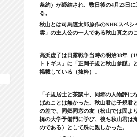
条約）が締結され、
数日後の4月23日
る。
秋山とは司馬遼太郎原作のNHKスペシ
雲」の主人公の一人である秋山真之の
高浜虚子は日露戦争当時の明治38年（19
トトギス」に「正岡子規と秋山参謀」
掲載している（抜粋）。
「子規居士と茶談中、同郷の人物評に
ばぬことは無かった。秋山君は子規君
の差で、同郷同窓の友（松山では固よ
橋の大学予備門に学び、後ち秋山君は
のである）として殊に親しかった。