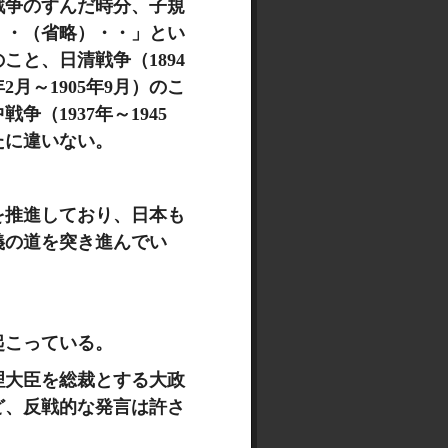
戦争のすんだ時分、子規
・・（省略）・・」とい
のこと、日清戦
争（1894
2月～1905年9月）
のこ
（1937年～1945
たに違いない。
を推進しており、
日本も
義
の道を突き進んでい
が起こっている。
理大臣を
総裁とする大政
ど、
反戦的な発言は許さ