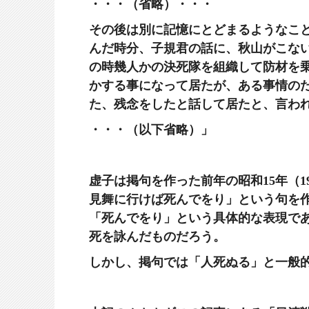
・・・（省略）・・・
その後は別に記憶にとどまるようなこ
んだ時分、子規君の話に、秋山がこな
の時幾人かの決死隊を組織して防材を
かする事になって居たが、ある事情の
た、残念をしたと話して居たと、言わ
・・・（以下省略）」
虚子は掲句を作った前年の昭和15年（1
見舞に行けば死んでをり」という句を
「死んでをり」という具体的な表現で
死を詠んだものだろう。
しかし、掲句では「人死ぬる」と一般