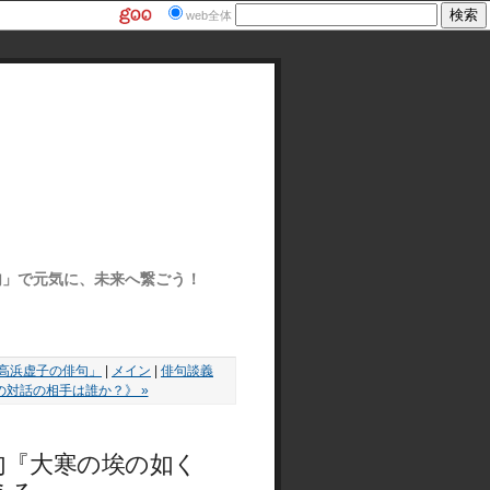
web全体
ぽ俳句」で元気に、未来へ繋ごう！
と高浜虚子の俳句」
|
メイン
|
俳句談義
対話の相手は誰か？》 »
句『大寒の埃の如く