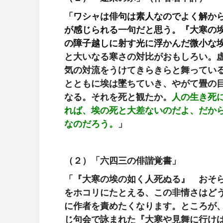
「ワシャは
俳句
は素人なのでよく解か
が感じられる一句だと思う。『
大寒
の
の障子越しに射す光に浮かんだ微小な
と大いなる寒さの対比がおもしろい。
気の対流をうけてきらきらと舞ってい
とともに埃は墜ちていき、やがて畳の
なる。それを死と観たか。
人の生き死
れば、埃の死と大差ないのだよ、だか
なのだろう。
」
（２）「六四三の俳諧覚書」
「『大寒の埃の如く人死ぬる』 おそ
をホコリにたとえる、この非情さはど
に作者を責めたくなります。ところが
じ句会で詠まれた『大寒や見舞に行け