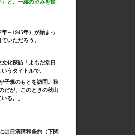
か」と、一縷の望みを捨
7年～1945年）が始まっ
出ていただろう。
史文化探訪「よもだ堂日
というタイトルで、
真之が子規のもとを訪問。秋
のだが、このときの秋山
ている。」
7日には日清講和条約
（下関