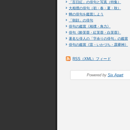
「百日紅」の俳句と写真（特集）
大相撲の俳句（初・春・夏・秋）
蝉の俳句を鑑賞しよう
「朝顔」の俳句
俳句の鑑賞《相撲・角力》
俳句《酔芙蓉・紅芙蓉・白芙蓉》
著名な俳人の「字余りの俳句」の鑑賞
俳句の鑑賞《雷・いかづち・霹靂神》
RSS（XML）フィード
Powered by
Six Apart