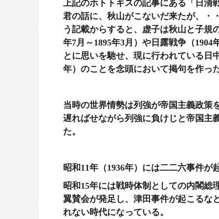
上記のホトトギスの記事にある「日清
君の話に、秋山がこないだ来たが、・
う記載からすると、虚子は秋山と子規
年7月～1895年3月）
や日露戦争（1904年
とに思いを馳せ、現に行われている日中戦争
年）
のことを念頭において掲句を作っ
当時の世界情勢は列強が帝国主義政策
遅ればせながら列強に負けじと帝国主
た。
昭和11年（1936年）には二二六事件
昭和15年には戦時体制としての内閣総
翼賛会
が発足し、津田事件が起こるな
れない時代になっている。