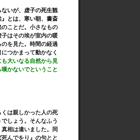
らないが、虚子の
死生観
埃』とは、寒い朝、
書斎
埃
のことだ。小さなもの
虚子はその埃が室内の暖
るのを見た。時間の経過
目につかまって動かなく
にも大いなる自然から見
ら嘆かないでということ
らくは親しかった人の死
うでしょう。そんなふう
、真相は違いました。同
ば死んでをり』の句とと