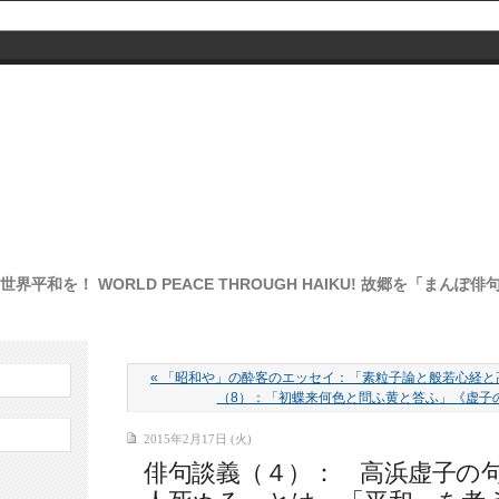
界平和を！ WORLD PEACE THROUGH HAIKU! 故郷を「まん
« 「昭和や」の酔客のエッセイ：「素粒子論と般若心経
（8）：「初蝶来何色と問ふ黄と答ふ」《虚子の
2015年2月17日 (火)
俳句談義（４）： 高浜虚子の