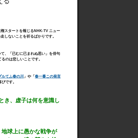
える
スタートを報じるNHK-TV ニュー
暴走しないことを祈るばかりです。
いて、「已むに已まれぬ思い」を俳句
てるのは悲しいことです。
プルてふ春の川
」や「
春一番この発言
喜びです。
ったとき、虚子は何を意識し
、地球上に愚かな戦争が