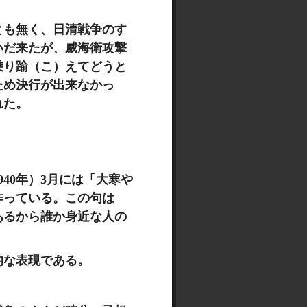
とも無く、日清戦争のす
いだ来たが、威海衛攻撃
乗り踰（こ）えてどうと
ため決行が出来なかっ
れた。
940年）3月には「大寒や
作っている。この句は
あるから誰か身近な人の
的な表現である。