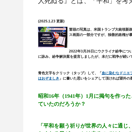
人死ぬる』とは、「平和」を考
(2025.1.23 更新)
冒頭の写真は、米国トランプ大統領新政権
ス画面の一部分ですが、独善的政権が
2022年3月26日に
ウクライナ紛争につ
に詠み、紛争解決案を提言しましたが、未だに戦争が続い
青色文字をクリック（タップ）して、「
血に染むなドニエ
はおぞましき
」に書いた思いをシェアして頂ければ望外の
昭和16年（1941年）1月に掲句を作
ていたのだろうか？
「平和を願う祈りが世界の人々に通じ