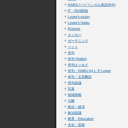
HAIKU (バイリンガル英語俳句)
IT・SNS関係
Lovee's essay
Lovee's Haiku
Pictures
エッセー
ガーデニング
ペット
俳句
俳句 (Haiku)
俳句エッセイ
俳句・HAIKU by L. P. Lovee
俳句・文芸翻訳
俳句談議
写真
地域情報
川柳
政治・経済
政治談議
教育・Education
文化・芸術