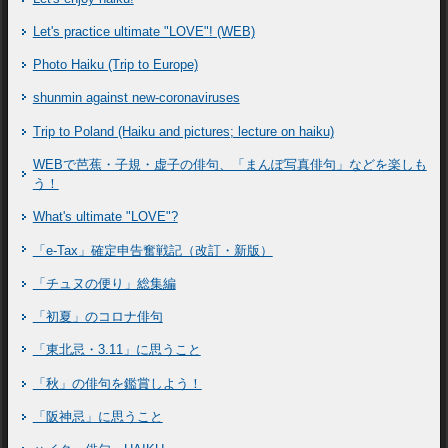
Let's practice ultimate "LOVE"! (WEB)
Photo Haiku (Trip to Europe)
shunmin against new-coronaviruses
Trip to Poland (Haiku and pictures; lecture on haiku)
WEBで芭蕉・子規・虚子の俳句、「まんぽ写真俳句」などを楽しも
う！
What's ultimate "LOVE"?
「e-Tax」確定申告奮戦記（改訂・新版）
「チュヌの便り」総集編
「初夏」のコロナ俳句
「東北忌・3.11」に思うこと
「秋」の俳句を鑑賞しよう！
「阪神忌」に思うこと