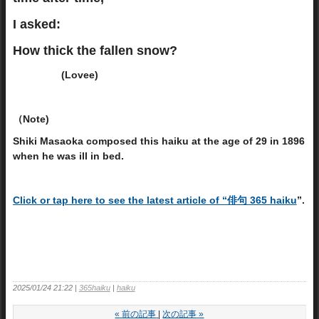
I asked:
How thick the fallen snow?
(Lovee)
（Note)
Shiki Masaoka composed this haiku at the age of 29 in 1896
when he was ill in bed.
Click or tap here to see the latest article of “俳句 365 haiku
”.
2025/01/24 21:22
365haiku
haiku
«
前の記事
次の記事
»