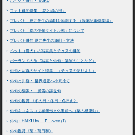
ハイク・俳句・HAIKU
フォト俳句特集 「花と緑の街」
プレバト 夏井先生の添削を添削する （添削記事特集編）
プレバト「春の俳句タイトル戦」について
プレバト俳句 夏井先生の添削・文法
ペット（愛犬）の写真集とチュヌの俳句
ポーランドの旅（写真と俳句・講演のことなど）
俳句と写真のサイト特集 （チュヌの便りより）
俳句と川柳： 世界遺産へ小異捨て
俳句の翻訳： 嵐雪の辞世句
俳句の鑑賞 《冬の日・冬日・冬日向》
俳句をユネスコ世界無形文化遺産へ（草の根運動）
俳句・HAIKU by L. P. Lovee (1)
俳句鑑賞《菊・菊日和》