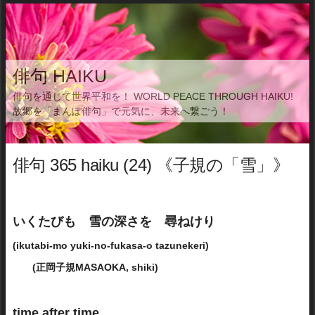
俳句 HAIKU
俳句を通じて世界平和を！ WORLD PEACE THROUGH HAIKU!
故郷を「まんぽ俳句」で元気に、未来へ繋ごう！
俳句 365 haiku (24) 《子規の「雪」》
いくたびも 雪の深さを 尋ねけり
(ikutabi-mo yuki-no-fukasa-o tazunekeri)
(
正岡子規MASAOKA, shiki)
time after time,