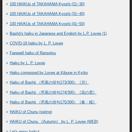
100 HAIKUs of TAKAHAMA Kyoshi (21~30)
100 HAIKUs of TAKAHAMA Kyoshi (31~40)
100 HAIKUs of TAKAHAMA Kyoshi (41~50)
Bashō's haiku in Japanese and English by L.P. Lovee (1)
COVID-19 haiku by L. P. Lovee
Farewell haiku of Ransetsu
Haiku by L. P. Lovee
Haiku composed by Lovee at Kibune in Kyōto
Haiku of Bashō （芭蕉の俳句173/300）《月》
Haiku of Bashō （芭蕉の俳句174/300）《花の雲》
Haiku of Bashō （芭蕉の俳句175/300）《春・桜》
HAIKU of Chunu (spring)
HAIKU of Chunu 《Autumn》 by L. P. Lovee (WEB)
Let's enjoy haiku!