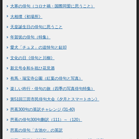
大寒の俳句（コロナ禍・国際同盟に思うこと）
大相撲《初場所》
天皇誕生日の俳句に思うこと
年賀状の俳句（特集）
愛犬「チュヌ」の追悼句と鉦叩
文化の日《俳句と川柳》
新元号令和を祝ひ花見酒
有馬・瑞宝寺公園（紅葉の俳句と写真）
楽しい吟行・俳句の旅（四季の写真俳句特集）
第51回三田市民俳句大会《夕月とスマートホン》
芭蕉300句の英訳チャレンジ (31-40)
芭蕉の俳句300句翻訳（111）～（120）
芭蕉の俳句「古池や」の英訳