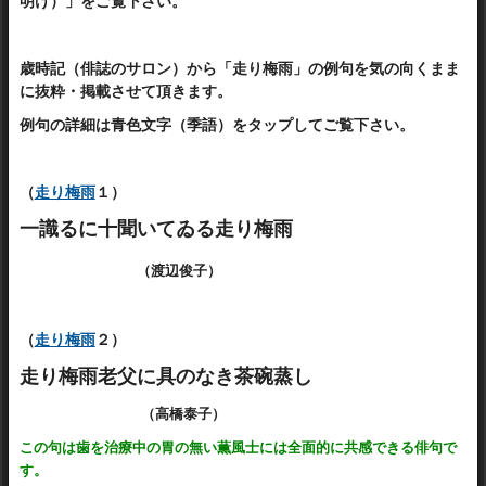
明け）」をご覧下さい。
歳時記（俳誌のサロン）から「走り梅雨」の例句を気の向くまま
に抜粋・掲載させて頂きます。
例句の詳細は青色文字（季語）をタップしてご覧下さい。
（
走り梅雨
１）
一識るに十聞いてゐる走り梅雨
（渡辺俊子）
（
走り梅雨
２）
走り梅雨老父に具のなき茶碗蒸し
（高橋泰子）
この句は歯を治療中の胃の無い薫風士には全面的に共感できる俳句で
す。