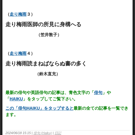
（
走り梅雨
３）
走り梅雨医師の所見に身構へる
（笠井敦子）
（
走り梅雨
４）
走り梅雨読まねばならぬ書の多く
（鈴木直充）
最新の俳句や英語俳句の記事は、青色文字の「
俳句
」や
「
HAIKU
」をタップしてご覧下さい。
この「俳句HAIKU」をタップすると
最新の全ての記事を一覧でき
ます。
2024/06/18 15:15
俳句 (Haiku)
日記