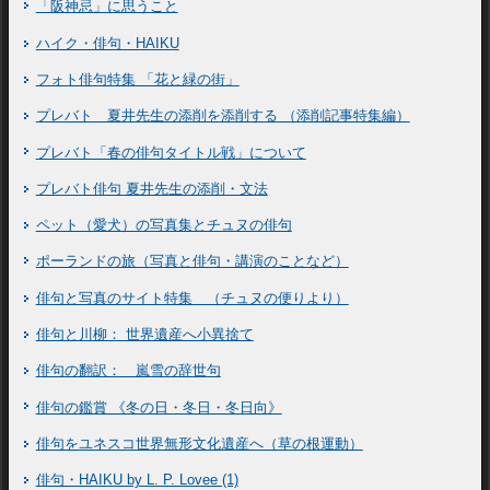
「阪神忌」に思うこと
ハイク・俳句・HAIKU
フォト俳句特集 「花と緑の街」
プレバト 夏井先生の添削を添削する （添削記事特集編）
プレバト「春の俳句タイトル戦」について
プレバト俳句 夏井先生の添削・文法
ペット（愛犬）の写真集とチュヌの俳句
ポーランドの旅（写真と俳句・講演のことなど）
俳句と写真のサイト特集 （チュヌの便りより）
俳句と川柳： 世界遺産へ小異捨て
俳句の翻訳： 嵐雪の辞世句
俳句の鑑賞 《冬の日・冬日・冬日向》
俳句をユネスコ世界無形文化遺産へ（草の根運動）
俳句・HAIKU by L. P. Lovee (1)