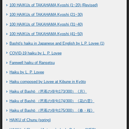
100 HAIKUs of TAKAHAMA Kyoshi (1~20) (Revised)
100 HAIKUs of TAKAHAMA Kyoshi (21~30)
100 HAIKUs of TAKAHAMA Kyoshi (31~40)
100 HAIKUs of TAKAHAMA Kyoshi (41~50)
Bashō's haiku in Japanese and English by L.P. Lovee (1)
COVID-19 haiku by L. P. Lovee
Farewell haiku of Ransetsu
Haiku by L. P. Lovee
Haiku composed by Lovee at Kibune in Kyōto
Haiku of Bashō （芭蕉の俳句173/300）《月》
Haiku of Bashō （芭蕉の俳句174/300）《花の雲》
Haiku of Bashō （芭蕉の俳句175/300）《春・桜》
HAIKU of Chunu (spring)