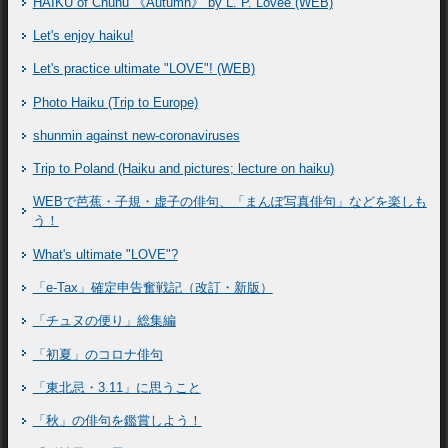
HAIKU of Chunu 《Autumn》 by L. P. Lovee (WEB)
Let's enjoy haiku!
Let's practice ultimate "LOVE"! (WEB)
Photo Haiku (Trip to Europe)
shunmin against new-coronaviruses
Trip to Poland (Haiku and pictures; lecture on haiku)
WEBで芭蕉・子規・虚子の俳句、「まんぽ写真俳句」などを楽しも
う！
What's ultimate "LOVE"?
「e-Tax」確定申告奮戦記（改訂・新版）
「チュヌの便り」総集編
「初夏」のコロナ俳句
「東北忌・3.11」に思うこと
「秋」の俳句を鑑賞しよう！