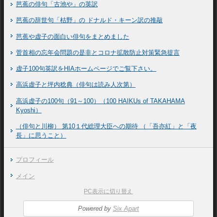
芭蕉の俳句「古池や」の英訳
芭蕉の辞世句「枯野」の ドナルド・キーン訳の推敲
芭蕉や虚子の面白い俳句をまとめました
菅首相の忘年会問題の是非とコロナ拡散防止対策緊急提言
虚子100句英訳をHIAホームページでご覧下さい。
高浜虚子と坪内稔典（俳句は読み人次第）
高浜虚子の100句（91～100）（100 HAIKUs of TAKAHAMA
Kyoshi）
（俳句と川柳） 第10１代総理大臣への期待 （「吾亦紅」と「夜
長」に思うこと）
プロフィール
メイン
PC表示に切り替え
Powered by
Six Apart