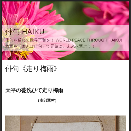
俳句 HAIKU
俳句を通じて世界平和を！ WORLD PEACE THROUGH HAIKU!
故郷を「まんぽ俳句」で元気に、未来へ繋ごう！
俳句《走り梅雨》
天平の甍洗ひて走り梅雨
（南部翠村）