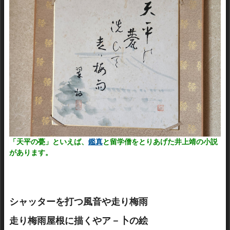
「天平の甍」といえば、
鑑真
と留学僧をとりあげた井上靖の小説
があります。
シャッターを打つ風音や走り梅雨
走り梅雨屋根に描くやア－卜の絵