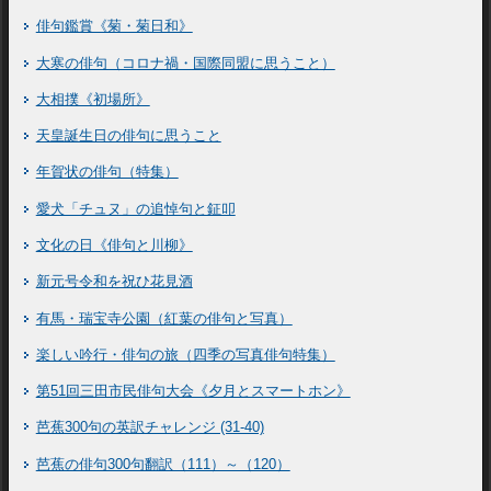
俳句鑑賞《菊・菊日和》
大寒の俳句（コロナ禍・国際同盟に思うこと）
大相撲《初場所》
天皇誕生日の俳句に思うこと
年賀状の俳句（特集）
愛犬「チュヌ」の追悼句と鉦叩
文化の日《俳句と川柳》
新元号令和を祝ひ花見酒
有馬・瑞宝寺公園（紅葉の俳句と写真）
楽しい吟行・俳句の旅（四季の写真俳句特集）
第51回三田市民俳句大会《夕月とスマートホン》
芭蕉300句の英訳チャレンジ (31-40)
芭蕉の俳句300句翻訳（111）～（120）