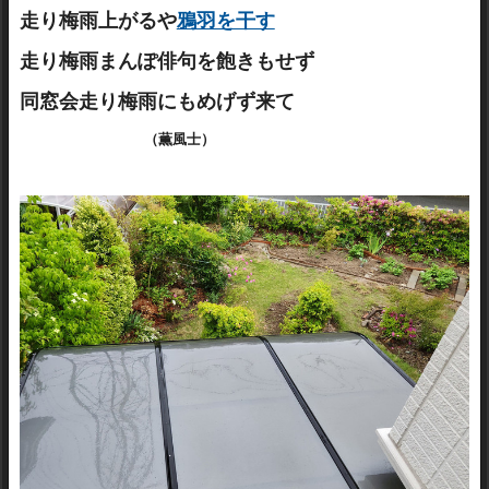
走り梅雨上がるや
鴉羽を干す
走り梅雨まんぽ俳句を飽きもせず
同窓会走り梅雨にもめげず来て
（薫風士）