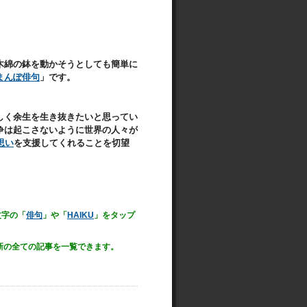
木綿の鉢を動かそうとしても簡単に
まんぽ俳句
」です。
しく余生を生き抜きたいと思ってい
争は起こさないように世界の人々が
思い
を支援してくれることを切望
文字の「
俳句
」や「
HAIKU
」をタップ
新の全ての記事を一覧できます。