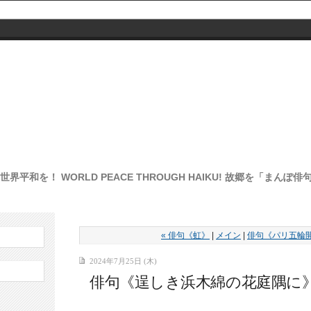
界平和を！ WORLD PEACE THROUGH HAIKU! 故郷を「まん
« 俳句《虹》
|
メイン
|
俳句《パリ五輪開
2024年7月25日 (木)
俳句《逞しき浜木綿の花庭隅に