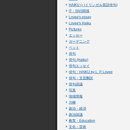
HAIKU (バイリンガル英語俳句)
IT・SNS関係
Lovee's essay
Lovee's Haiku
Pictures
エッセー
ガーデニング
ペット
俳句
俳句 (Haiku)
俳句エッセイ
俳句・HAIKU by L. P. Lovee
俳句・文芸翻訳
俳句談議
写真
地域情報
川柳
政治・経済
政治談議
教育・Education
文化・芸術