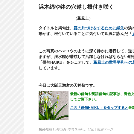
浜木綿や鉢の穴越し根付き咲く
（薫風士）
タイトルと掲句は、
庭の片づけをするために縁先
の浜
動かず、根付いていることに気付いて即興に詠んだ「
この写真のハマユウのように深く静かに潜行して、逞
ますが、潜水艦が潜航して活躍しなければならない戦
「俳句HAIKU」をシェアして、
薫風士の世界平和への
しています。
今日は大阪天満宮の天神祭です。
最新の俳句や英語俳句の記事は、青色
してご覧下さい。
この「俳句HAIKU
」をタップすると
最
投稿時刻 15時52分
俳句 (Haiku)
,
日記
|
個別ページ