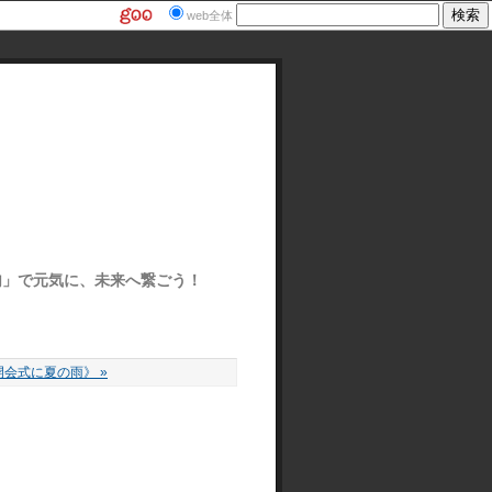
web全体
ぽ俳句」で元気に、未来へ繋ごう！
会式に夏の雨》 »
》